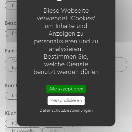
liegt in einem ruhigen Dorf, unweit schöner
Kostenloses WLAN
TV
Diese Webseite
Wanderwege in den Bergen.
verwendet 'Cookies'
Beschreibung
um Inhalte und
Anzeigen zu
Privates, umzäuntes Gelände
personalisieren und zu
analysieren.
Fahrradannahme
Bestimmen Sie,
Wäschemöglichkeiten vorhanden (kostenlos oder
welche Dienste
kostenpflichtig)
benutzt werden dürfen
Komfort
Alle akzeptieren
Kamin
Essbereich im Freien
Personalisieren
Datenschutzbestimmungen
Küche
Küche
Kühlschrank
Congélateur
Mikrowelle
Vier