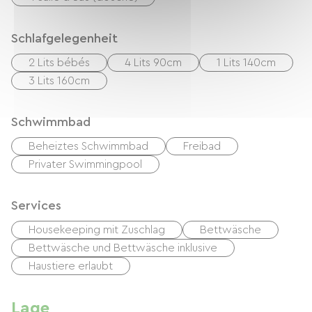
Schlafgelegenheit
2 Lits bébés
4 Lits 90cm
1 Lits 140cm
3 Lits 160cm
Schwimmbad
Beheiztes Schwimmbad
Freibad
Privater Swimmingpool
Services
Housekeeping mit Zuschlag
Bettwäsche
Bettwäsche und Bettwäsche inklusive
Haustiere erlaubt
Lage