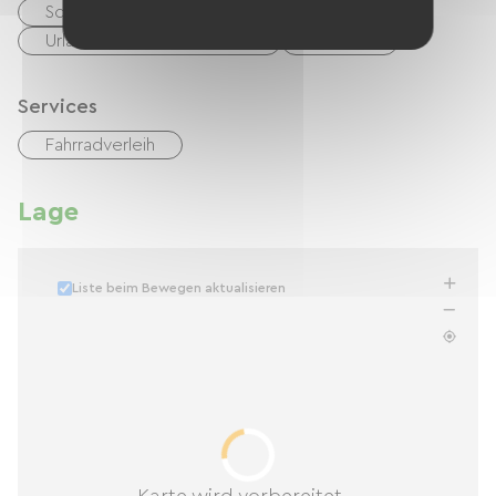
Schecks
Bargeld
Urlaubsgutscheine (ANCV)
Transfer
Services
Fahrradverleih
Lage
Liste beim Bewegen aktualisieren
Karte wird vorbereitet...