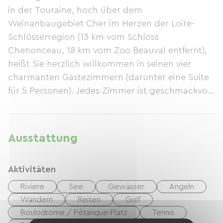
in der Touraine, hoch über dem
Weinanbaugebiet Cher im Herzen der Loire-
Schlösserregion (13 km vom Schloss
Chenonceau, 18 km vom Zoo Beauval entfernt),
heißt Sie herzlich willkommen in seinen vier
charmanten Gästezimmern (darunter eine Suite
für 5 Personen). Jedes Zimmer ist geschmackvoll
eingerichtet und verfügt über ein eigenes Bad
und eine Terrasse. An sonnigen Tagen erwartet
Sie ein köstliches, hausgemachtes Frühstück;
Ausstattung
ansonsten wärmt Sie der prächtige Weinkeller
mit seinem Kachelofen, während Sie unsere
Aktivitäten
leckeren Marmeladen und Gebäckspezialitäten
genießen. Ein Obstgarten und ein großer,
Riviere
See
Gewässer
Angeln
blühender Park umgeben das Anwesen.
Wandern
Reiten
Golf
Parkplätze, Fahrräder und Babyausstattung
Boulodrome / Pétanque-Platz
Tennis