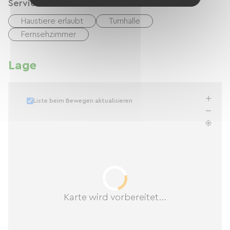
Services
Haustiere erlaubt
Turnhalle
Fernsehzimmer
Lage
Liste beim Bewegen aktualisieren
Karte wird vorbereitet...