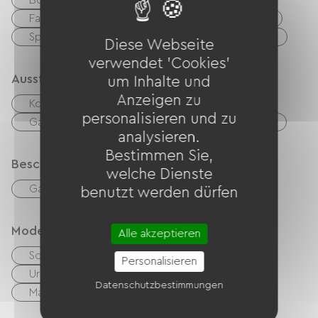
Boulodrome / Pétanque-Platz
Tennis
Fahrrad
Mountainbike
Grüner Weg
Spielplatz
Schattiger
Fitnesscenter
Diese Webseite
verwendet 'Cookies'
Ausstattung
um Inhalte und
Anzeigen zu
Kostenloses WLAN
TV
TNT
personalisieren und zu
Gartenmöbel
Babyausstattung
Fön
analysieren.
Bestimmen Sie,
Beschreibung
welche Dienste
Garage
Privates, umzäuntes Gelände
benutzt werden dürfen
Modes de paiement
Alle akzeptieren
Schecks
Bargeld
Personalisieren
Urlaubsgutscheine (ANCV)
Transfer
Datenschutzbestimmungen
Mandat International