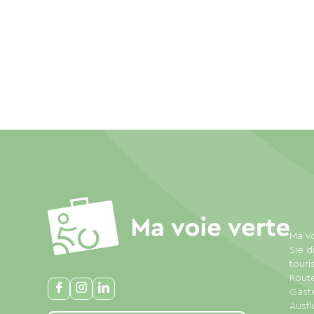
Ma Vo
Sie d
touri
Rout
Gäste
Ausfl