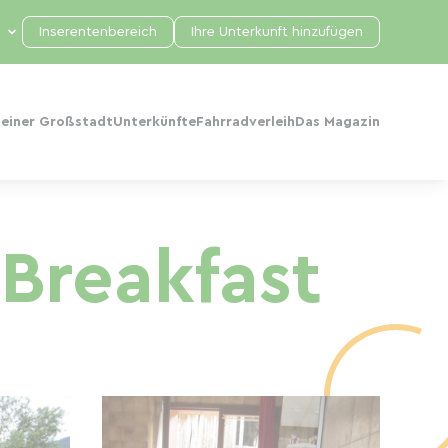
Inserentenbereich
Ihre Unterkunft hinzufügen
 einer Großstadt
Unterkünfte
Fahrradverleih
Das Magazin
Breakfast