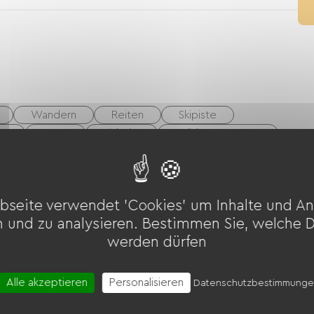
Wandern
Reiten
Skipiste
he
Luge
Eisbahn
Wildwassersport
-Platz
Tennis
Tennisplatz
Fahrrad
mfliegen
Schattiger
Billard
Nachtclub
bseite verwendet 'Cookies' um Inhalte und An
n und zu analysieren. Bestimmen Sie, welche 
werden dürfen
TV
TNT
Grillen
Gartenmöbel
g
Waschmaschine
Alle akzeptieren
Personalisieren
Datenschutzbestimmung