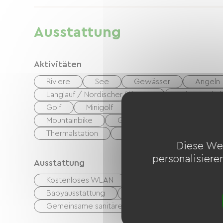
Ausstattung
Aktivitäten
Riviere
See
Gewässer
Angeln
Langlauf / Nordischer Skisport
Schneeschu
Golf
Minigolf
Boulodrome / Pétanque
Mountainbike
Grüner Weg
Gleitschir
Thermalstation
Fitnesscenter
Diese We
personalisiere
Ausstattung
Kostenloses WLAN
Computer vorhanden
Babyausstattung
Fön
Bügelausrüstun
Gemeinsame sanitäre Einrichtungen