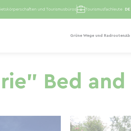
etskörperschaften und Tourismusbüros
Tourismusfachleute
Grüne Wege und Radrouten
Ab
rie" Bed and 