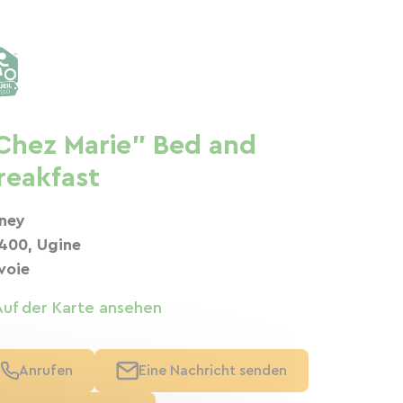
Chez Marie" Bed and
reakfast
ney
400, Ugine
voie
Auf der Karte ansehen
Anrufen
Eine Nachricht senden