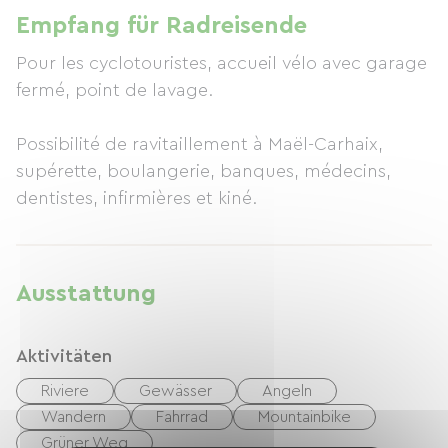
Empfang für Radreisende
Pour les cyclotouristes, accueil vélo avec garage
fermé, point de lavage.
Possibilité de ravitaillement à Maël-Carhaix,
supérette, boulangerie, banques, médecins,
dentistes, infirmières et kiné.
Ausstattung
Aktivitäten
Riviere
Gewässer
Angeln
Wandern
Fahrrad
Mountainbike
Grüner Weg