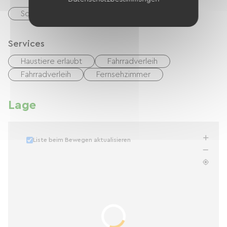
Schecks
Bargeld
Transfer
Services
Haustiere erlaubt
Fahrradverleih
Fahrradverleih
Fernsehzimmer
Lage
Liste beim Bewegen aktualisieren