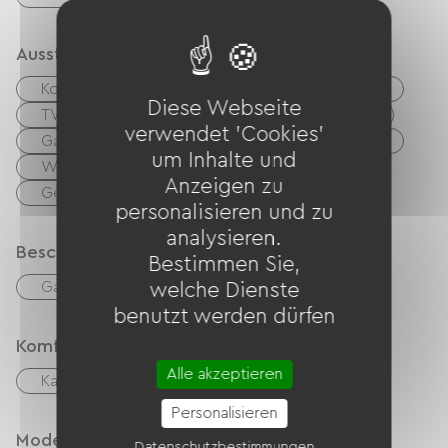
Ausstattung
Kostenloses WLAN
Computer vorhanden
Diese Webseite
TV
TNT
Hi-Fi-System
Grillen
verwendet 'Cookies'
Gartenmöbel
Babyausstattung
Fön
um Inhalte und
Waschmaschine
Wäschetrockner
Anzeigen zu
Gemeinsame sanitäre Einrichtungen
personalisieren und zu
analysieren.
Beschreibung
Bestimmen Sie,
Garage
Privates, umzäuntes Gelände
welche Dienste
benutzt werden dürfen
Komfort
Alle akzeptieren
Kamin
Personalisieren
Modes de paiement
Datenschutzbestimmungen