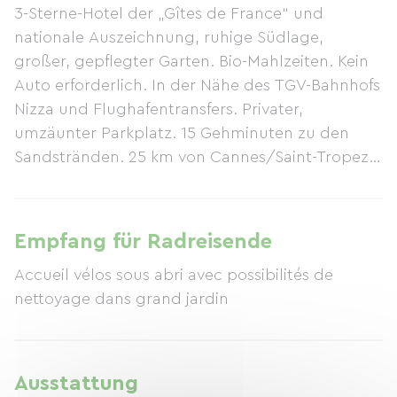
3-Sterne-Hotel der „Gîtes de France“ und
nationale Auszeichnung, ruhige Südlage,
großer, gepflegter Garten. Bio-Mahlzeiten. Kein
Auto erforderlich. In der Nähe des TGV-Bahnhofs
Nizza und Flughafentransfers. Privater,
umzäunter Parkplatz. 15 Gehminuten zu den
Sandstränden. 25 km von Cannes/Saint-Tropez
entfernt. Ganzjährig geöffnet. Preise je nach
Saison, von 90 € bis 130 € pro Nacht und Paar,
inklusive Frühstück. Spezielle Winterpreise für
Empfang für Radreisende
Rentner bei Langzeitaufenthalten mit
Accueil vélos sous abri avec possibilités de
Halbpension. Ein ganzjährig lebendiger Ort mit
nettoyage dans grand jardin
zahlreichen Kultur-, Freizeit- und
Sportveranstaltungen etc.: Corniches d'Or,
Chemins d'Azur u. v. m. Die Landschaft des
vulkanischen Esterel-Massivs ist wild und
Ausstattung
beeindruckend: Schluchten, Gräben und