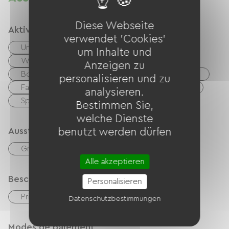
Diese Webseite
Aktivitäten
verwendet 'Cookies'
Und mehr
Riviere
Angeln
um Inhalte und
Wandern
Reiten
Minigolf
Anzeigen zu
Boulodrome / Pétanque-Platz
Tennisplatz
personalisieren und zu
Fahrrad
Mountainbike
Grüner Weg
analysieren.
Spielplatz
Schattiger
Bestimmen Sie,
welche Dienste
Ausstattung
benutzt werden dürfen
Grillen
Gartenmöbel
Alle akzeptieren
Beschreibung
Personalisieren
Privates, umzäuntes Gelände
Datenschutzbestimmungen
Modes de paiement