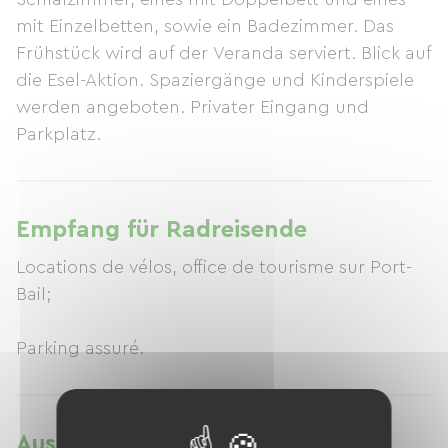
mit Einzelbetten, sowie ein Badezimmer. Das
Frühstück wird auf der Veranda serviert. Blick auf
die Esel-Aktion. Spaziergänge und Kinderspiele
werden angeboten. Privater Eingang und
Parkplatz.
Empfang für Radreisende
Locations de vélos, office de tourisme sur Port-
Bail;
Parking assuré.
Ausstattung