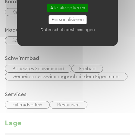
Komfort
Alle akzeptieren
Kamin
Personalisieren
Modes de paiement
Datenschutzbestimmungen
Schecks
Bargeld
Transfer
Schwimmbad
Beheiztes Schwimmbad
Freibad
Gemeinsamer Swimmingpool mit dem Eigentümer
Services
Fahrradverleih
Restaurant
Lage