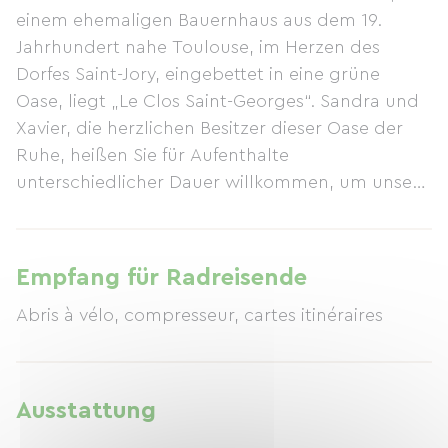
einem ehemaligen Bauernhaus aus dem 19.
Jahrhundert nahe Toulouse, im Herzen des
Dorfes Saint-Jory, eingebettet in eine grüne
Oase, liegt „Le Clos Saint-Georges“. Sandra und
Xavier, die herzlichen Besitzer dieser Oase der
Ruhe, heißen Sie für Aufenthalte
unterschiedlicher Dauer willkommen, um unsere
wunderschöne Region zu entdecken und zu
genießen. Das liebevoll renovierte Gebäude
bietet vier sehr geräumige Schlafzimmer mit
Empfang für Radreisende
allen modernen Annehmlichkeiten (TV, Internet,
Abris à vélo, compresseur, cartes itinéraires
Klimaanlage). Jedes Zimmer hat seinen eigenen,
einzigartigen Stil: das „Romantische“ mit seinen
roten japanischen Strohwänden und dem
Himmelbett, das „Indigo“ in Pastelltönen, das
Ausstattung
„Bambus“ in Anisfarben und schließlich das