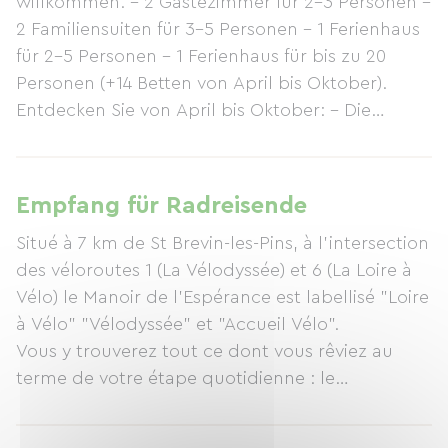
willkommen. – 2 Gästezimmer für 2–3 Personen –
2 Familiensuiten für 3–5 Personen – 1 Ferienhaus
für 2–5 Personen – 1 Ferienhaus für bis zu 20
Personen (+14 Betten von April bis Oktober).
Entdecken Sie von April bis Oktober: – Die
Angelhütte „Perched Fishing Lodge“, eine
außergewöhnliche Unterkunft für 2 bis 4
Personen – Das Chalet „The Eel“ aus Holz für 2
Empfang für Radreisende
bis 3 Personen – Das „Rando'rtoir®“, ein
Situé à 7 km de St Brevin-les-Pins, à l'intersection
preiswertes Gruppenchalet für 2 bis 7 Personen –
des véloroutes 1 (La Vélodyssée) et 6 (La Loire à
Den Mini-Campingplatz für Wanderer,
Vélo) le Manoir de l'Espérance est labellisé "Loire
preisbewusste Reisende und alle, die einfaches
à Vélo" "Vélodyssée" et "Accueil Vélo".
Camping lieben.
Vous y trouverez tout ce dont vous rêviez au
terme de votre étape quotidienne : le
rafraîchissement, le repos, le repas, le charme et
la douceur d'un lieu.