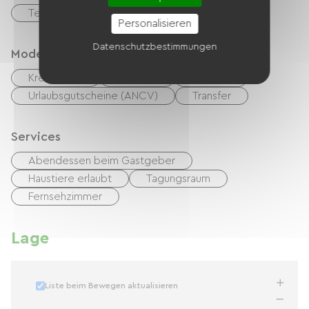
Terrasse
Privates, umzäuntes Gelände
Personalisieren
Datenschutzbestimmungen
Modes de paiement
Kreditkarte
Schecks
Bargeld
Urlaubsgutscheine (ANCV)
Transfer
Services
Abendessen beim Gastgeber
Haustiere erlaubt
Tagungsraum
Fernsehzimmer
Lage
Liste beim Bewegen aktualisieren