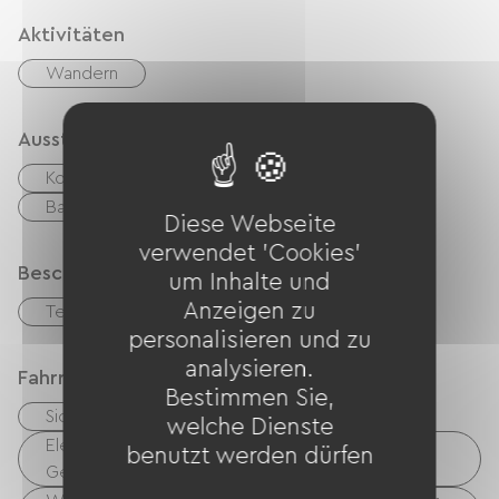
Aktivitäten
Wandern
Ausstattung
Kostenloses WLAN
Gartenmöbel
Babyausstattung
Fön
Diese Webseite
verwendet 'Cookies'
Beschreibung
um Inhalte und
Anzeigen zu
Terrasse
Garage
personalisieren und zu
analysieren.
Fahrradannahme
Bestimmen Sie,
Sicherer Fahrradunterstand
welche Dienste
Elektrische Ladestation (für E-Bike-Akkus, GPS-
benutzt werden dürfen
Geräte usw.)