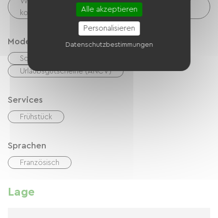
Wäschemöglichkeiten vorhanden (kostenlos oder
Alle akzeptieren
kostenpflichtig)
Personalisieren
Modes de paiement
Datenschutzbestimmungen
Schecks
Bargeld
Urlaubsgutscheine (ANCV)
Services
Frühstück
Sprachen
Französisch
Lage