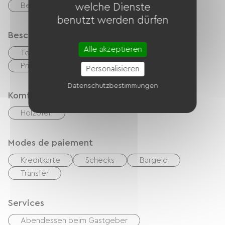
Behindertengerechte Toiletten
welche Dienste
benutzt werden dürfen
Beschreibung
Alle akzeptieren
Terrasse
Garage
Privates, umzäuntes Gelände
Personalisieren
Datenschutzbestimmungen
Komfort
Holzofen
Modes de paiement
Kreditkarte
Schecks
Bargeld
Transfer
Services
Abendessen beim Gastgeber