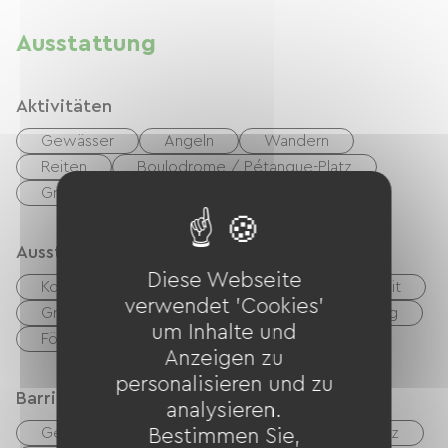
Ausstattung
Aktivitäten
Gewässer
Angeln
Wandern
Reiten
Boulodrome / Pétanque-Platz
Grüner Weg
Spielplatz
Ausstattung
Diese Webseite
Kostenloses WLAN
TV
Kabel / Satellit
verwendet 'Cookies'
Grillen
Gartenmöbel
Babyausstattung
um Inhalte und
Fön
Bügelausrüstung
Anzeigen zu
personalisieren und zu
Barrierefreiheit
analysieren.
Geeignete Unterkunft
Geeigneter Parkplatz
Bestimmen Sie,