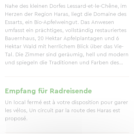
Nahe des kleinen Dorfes Lessard-et-le-Chêne, im
Herzen der Region Haras, liegt die Domaine des
Essarts, ein Bio-Apfelweingut. Das Anwesen
umfasst ein prächtiges, vollständig restauriertes
Bauernhaus, 20 Hektar Apfelplantagen und 6
Hektar Wald mit herrlichem Blick über das Vie-
Tal. Die Zimmer sind geräumig, hell und modern
und spiegeln die Traditionen und Farben des
Pays d'Auge wider. Die Einrichtung ist edel und
romantisch. Gäste können die Hoftiere und die
Enten auf dem Teich beobachten und die
Empfang für Radreisende
Apfelweinkreationen im Schatten der privaten
Un local fermé est à votre disposition pour garer
Terrassen genießen – eine Oase der Ruhe und
les vélos, Un circuit par la route des Haras est
Entspannung.
proposé.