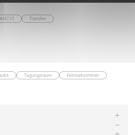
(ANCV)
Transfer
laubt
Tagungsraum
Fernsehzimmer