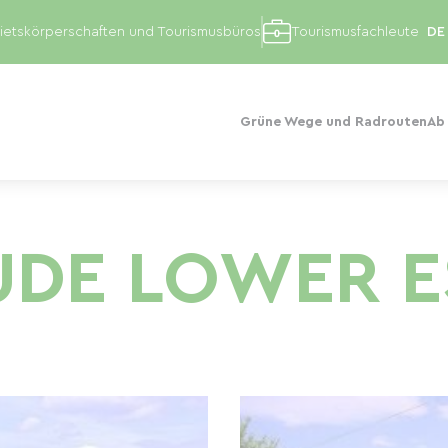
etskörperschaften und Tourismusbüros
Tourismusfachleute
Grüne Wege und Radrouten
Ab
UDE LOWER E