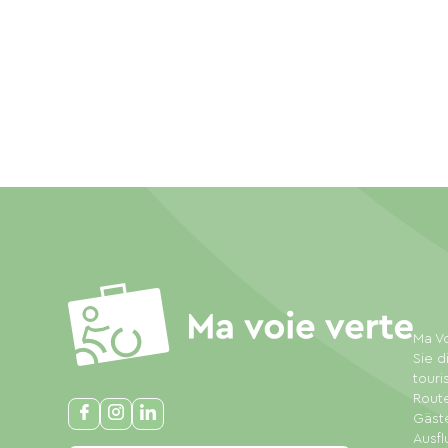
Ma Vo
Sie d
touri
Rout
Gäste
Ausfl