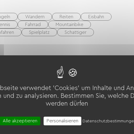
ngeln
Wandern
Reiten
Eisbahn
ennis
Fahrrad
Mountainbike
nfahren
Spielplatz
Schattiger
Babyausstattung
bseite verwendet 'Cookies' um Inhalte und An
n und zu analysieren. Bestimmen Sie, welche 
werden dürfen
Alle akzeptieren
Personalisieren
Datenschutzbestimmung