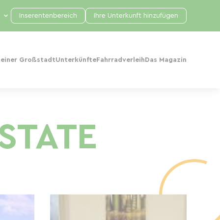
Inserentenbereich
Ihre Unterkunft hinzufügen
 einer Großstadt
Unterkünfte
Fahrradverleih
Das Magazin
STATE