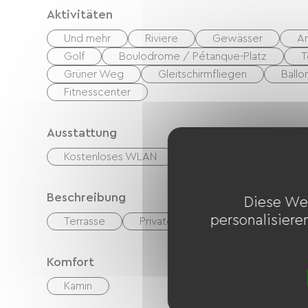
Aktivitäten
Und mehr
Riviere
Gewässer
A
Golf
Boulodrome / Pétanque-Platz
T
Grüner Weg
Gleitschirmfliegen
Ballo
Fitnesscenter
Ausstattung
Kostenloses WLAN
TV
Gartenmöbel
Beschreibung
Diese We
personalisiere
Terrasse
Privates, umzäuntes Gelände
Komfort
Kamin