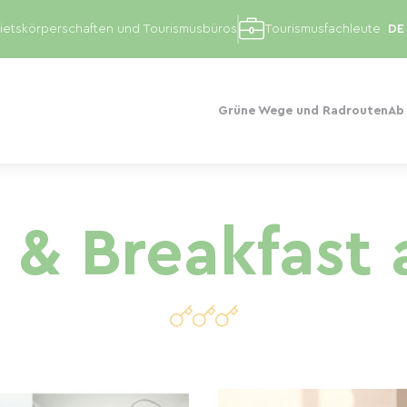
etskörperschaften und Tourismusbüros
Tourismusfachleute
Grüne Wege und Radrouten
Ab
 & Breakfast