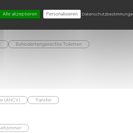
rtenmöbel
Babyausstattung
Fön
Alle akzeptieren
Personalisieren
Datenschutzbestimmung
schetrockner
z
Behindertengerechte Toiletten
ne (ANCV)
Transfer
sehzimmer