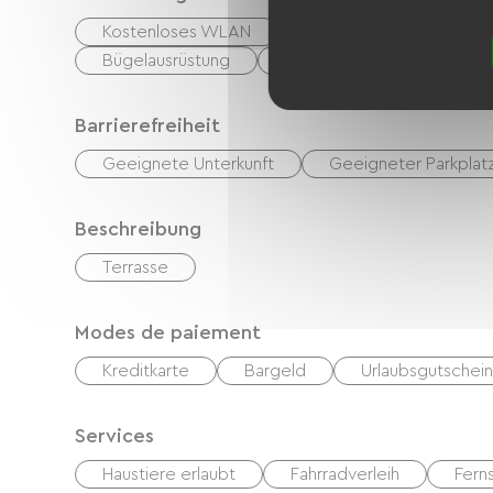
Kostenloses WLAN
TV
TNT
Ga
Bügelausrüstung
Waschmaschine
Wä
Barrierefreiheit
Geeignete Unterkunft
Geeigneter Parkplat
Beschreibung
Terrasse
Modes de paiement
Kreditkarte
Bargeld
Urlaubsgutschei
Services
Haustiere erlaubt
Fahrradverleih
Fern