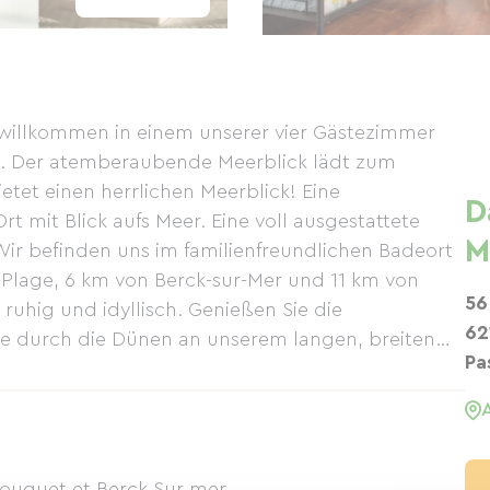
h willkommen in einem unserer vier Gästezimmer
rt. Der atemberaubende Meerblick lädt zum
tet einen herrlichen Meerblick! Eine
D
t mit Blick aufs Meer. Eine voll ausgestattete
M
Wir befinden uns im familienfreundlichen Badeort
-Plage, 6 km von Berck-sur-Mer und 11 km von
56
 ruhig und idyllisch. Genießen Sie die
62
ie durch die Dünen an unserem langen, breiten
Pa
infach und gut erreichbar. Kleine Geschäfte
entfernt. In unmittelbarer Nähe finden Sie alle
s, Restaurants, Tabakläden, Zeitungskioske,
den und einen Fahrradverleih mit Werkstatt. Das
 in unmittelbarer Nähe des Hauses, genauso wie
Touquet et Berck Sur mer.