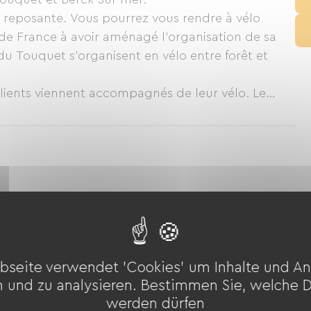
t reposante. Vous pourrez vous rendre à vélo
 de France à avoir aménagé l'organisation de sa
uquet s'organisent en vélo entre forêt et
ients viennent accompagnés de leur vélo. Le
erver vos vélos à l'extérieur en toute sécurité.
iten
Golf
Minigolf
Tennisplatz
Fahrrad
Mountainbike
bseite verwendet 'Cookies' um Inhalte und An
Nachtclub
n und zu analysieren. Bestimmen Sie, welche 
werden dürfen