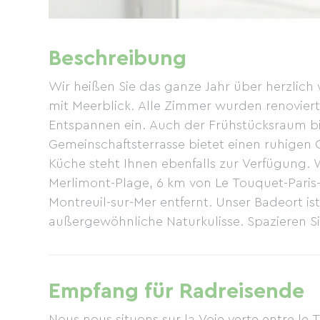
Beschreibung
Wir heißen Sie das ganze Jahr über herzlic
mit Meerblick. Alle Zimmer wurden renovie
Entspannen ein. Auch der Frühstücksraum bie
Gemeinschaftsterrasse bietet einen ruhigen Or
Küche steht Ihnen ebenfalls zur Verfügung. 
Merlimont-Plage, 6 km von Le Touquet-Paris
Montreuil-sur-Mer entfernt. Unser Badeort ist
außergewöhnliche Naturkulisse. Spazieren S
Strand an der Opalküste! Der kleine Ort ist e
(Supermarkt, Post, Apotheke) finden Sie 2 km 
Annehmlichkeiten des täglichen Bedarfs: Bar
Empfang für Radreisende
Eisdielen, Bekleidungsgeschäfte, Souvenirlä
Fremdenverkehrsamt befindet sich ebenfalls
Nous nous situons sur la Voie verte entre le 