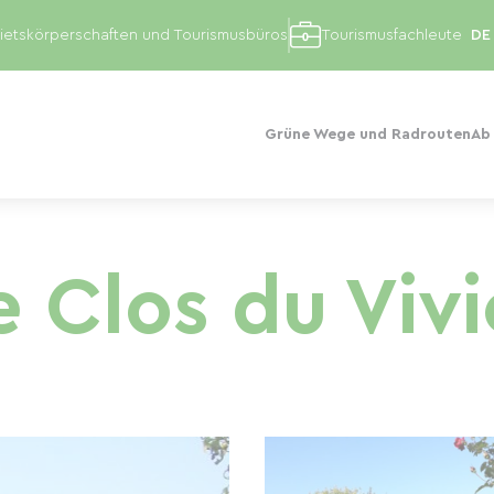
etskörperschaften und Tourismusbüros
Tourismusfachleute
Grüne Wege und Radrouten
Ab
e Clos du Vivi