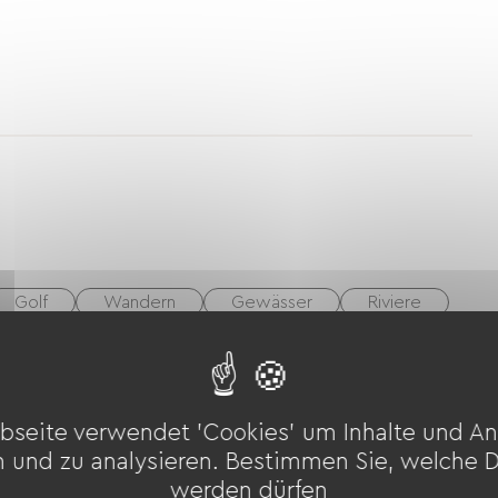
Golf
Wandern
Gewässer
Riviere
bseite verwendet 'Cookies' um Inhalte und An
gelausrüstung
Fön
Gartenmöbel
TNT
n und zu analysieren. Bestimmen Sie, welche 
werden dürfen