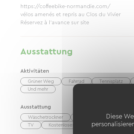
https://coffeebike-normandie.com/
vélos amenés et repris au Clos du Vivier
Réservez à l'avance sur site
Ausstattung
Aktivitäten
Grüner Weg
Fahrrad
Tennisplatz
Und mehr
Ausstattung
Diese We
Wäschetrockner
Waschmaschine
Bü
personalisiere
TV
Kostenloses WLAN