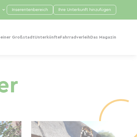
Inserentenbereich
Ihre Unterkunft hinzufügen
 einer Großstadt
Unterkünfte
Fahrradverleih
Das Magazin
er