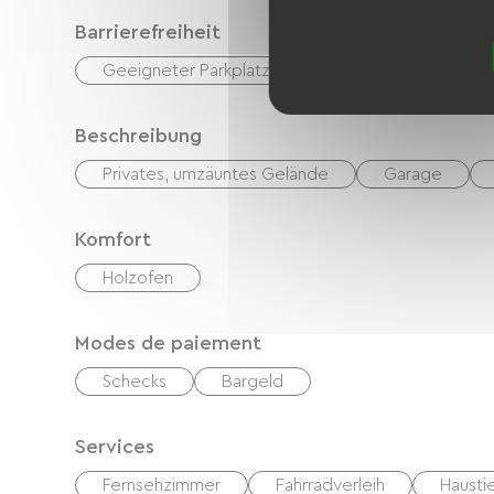
Barrierefreiheit
Geeigneter Parkplatz
Geeignete Unterkunf
Beschreibung
Privates, umzäuntes Gelände
Garage
Komfort
Holzofen
Modes de paiement
Schecks
Bargeld
Services
Fernsehzimmer
Fahrradverleih
Hausti