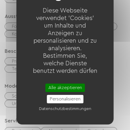
Diese Webseite
Ausstattung
verwendet 'Cookies'
um Inhalte und
Fön
Babyausstattung
Gartenmöbel
Anzeigen zu
Kostenloses WLAN
personalisieren und zu
analysieren.
Beschreibung
Bestimmen Sie,
Privates, umzäuntes Gelände
Garage
welche Dienste
Terrasse
benutzt werden dürfen
Modes de paiement
Alle akzeptieren
Schecks
Bargeld
Personalisieren
Urlaubsgutscheine (ANCV)
Transfer
Datenschutzbestimmungen
Services