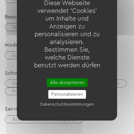
Diese Webseite
verwendet 'Cookies'
Beschreibung
um Inhalte und
Anzeigen zu
Terrasse
Privates, umzäuntes Gelände
personalisieren und zu
analysieren.
Modes de paiement
Bestimmen Sie,
Schecks
Bargeld
Transfer
welche Dienste
benutzt werden dürfen
Schwimmbad
Alle akzeptieren
Gemeinsamer Swimmingpool mit dem Eigentümer
Freibad
Personalisieren
Datenschutzbestimmungen
Services
Abendessen beim Gastgeber