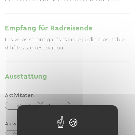
Für Anfänger und erfahrene Angler biete ich an
Wochenenden Ausflüge zum Dorschangeln an.
Empfang für Radreisende
Les vélos seront garés dans le jardin clos, table
d’hôtes sur réservation.
Ausstattung
Aktivitäten
Und mehr
Angeln
Ausstattung
Kostenloses WLAN