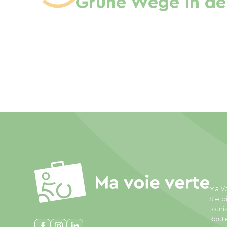
Grüne Wege in de
Ma Vo
Sie d
touri
Rout