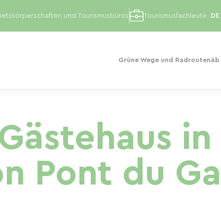
etskörperschaften und Tourismusbüros
Tourismusfachleute
Grüne Wege und Radrouten
Ab
 Gästehaus i
on Pont du Ga