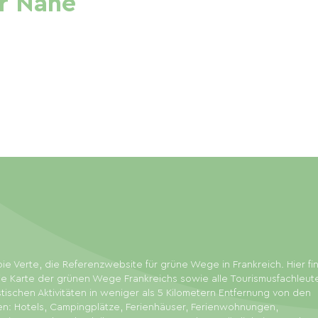
r Nähe
ie Verte, die Referenzwebsite für grüne Wege in Frankreich. Hier f
ie Karte der grünen Wege Frankreichs sowie alle Tourismusfachleut
stischen Aktivitäten in weniger als 5 Kilometern Entfernung von den
en: Hotels, Campingplätze, Ferienhäuser, Ferienwohnungen,