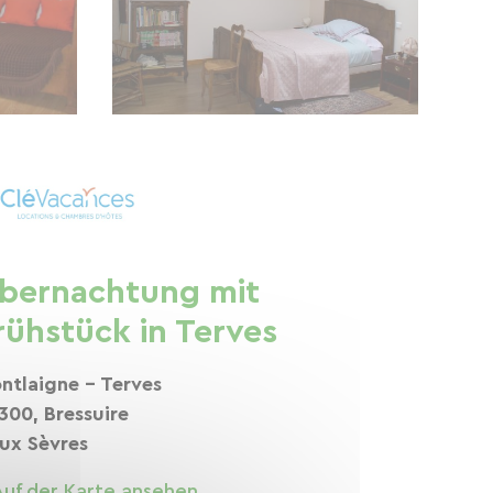
bernachtung mit
rühstück in Terves
ntlaigne - Terves
300, Bressuire
ux Sèvres
Auf der Karte ansehen