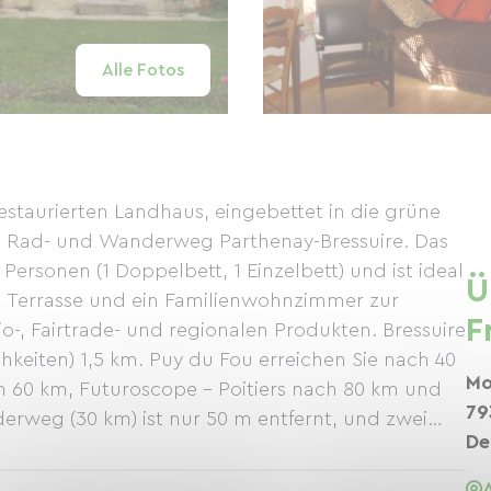
Alle Fotos
staurierten Landhaus, eingebettet in die grüne
m Rad- und Wanderweg Parthenay-Bressuire. Das
Personen (1 Doppelbett, 1 Einzelbett) und ist ideal
Ü
ne Terrasse und ein Familienwohnzimmer zur
F
o-, Fairtrade- und regionalen Produkten. Bressuire
chkeiten) 1,5 km. Puy du Fou erreichen Sie nach 40
Mo
ch 60 km, Futuroscope – Poitiers nach 80 km und
79
erweg (30 km) ist nur 50 m entfernt, und zwei
De
atur- und Angelzentrum Pescalis erreichen Sie
enthalte ab zwei Nächten.