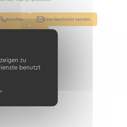
Anrufen
Eine Nachricht senden
Website ansehen
zeigen zu
Dienste benutzt
en