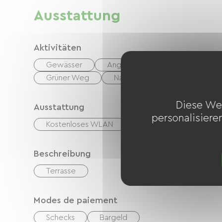
Ausstattung
Aktivitäten
Gewässer
Angeln
Wandern
Re
Grüner Weg
Nachtclub
Diese We
Ausstattung
personalisiere
Kostenloses WLAN
TV
TNT
Ga
Beschreibung
Terrasse
Modes de paiement
Schecks
Bargeld