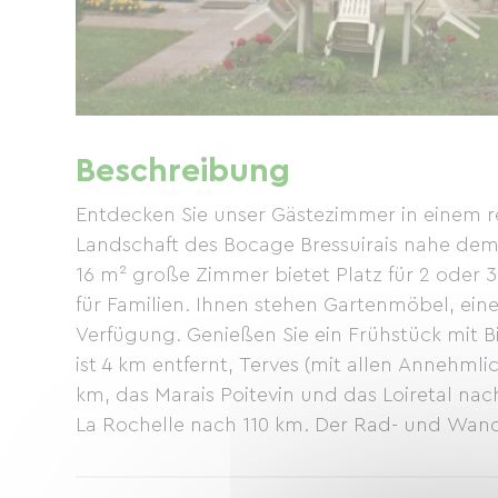
Beschreibung
Entdecken Sie unser Gästezimmer in einem re
Landschaft des Bocage Bressuirais nahe de
16 m² große Zimmer bietet Platz für 2 oder 3 
für Familien. Ihnen stehen Gartenmöbel, ei
Verfügung. Genießen Sie ein Frühstück mit Bi
ist 4 km entfernt, Terves (mit allen Annehmli
km, das Marais Poitevin und das Loiretal na
La Rochelle nach 110 km. Der Rad- und Wand
Fahrräder stehen Ihnen zur Verfügung. Das N
nach 10 km. Ermäßigte Preise gelten für Auf