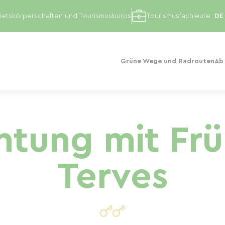
etskörperschaften und Tourismusbüros
Tourismusfachleute
Grüne Wege und Radrouten
Ab
tung mit Frü
Terves