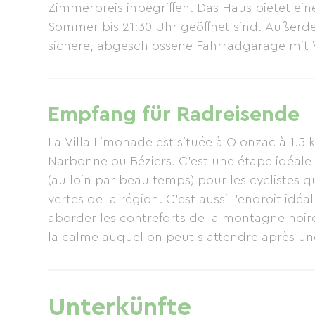
Zimmerpreis inbegriffen. Das Haus bietet e
Sommer bis 21:30 Uhr geöffnet sind. Außerd
sichere, abgeschlossene Fahrradgarage mit 
Abends servieren wir Ihnen ein Menü, das vo
Dessert und Getränke (lokale Weine) umfass
idyllischen Garten unter einer weinbewachse
Empfang für Radreisende
und Englisch.
La Villa Limonade est située à Olonzac à 1.5
Narbonne ou Béziers. C'est une étape idéale
(au loin par beau temps) pour les cyclistes q
vertes de la région. C'est aussi l'endroit idé
aborder les contreforts de la montagne noir
la calme auquel on peut s'attendre après un
(anglais ou continental), inclus dans le pri
journée dans de bonnes conditions. La piscine et le Jacuzzi (accessibles en été jusqu'à 21h30)
offrent relaxation et détente après un effort soutenu. Dans le jardin agréable et ombragé, il est
Unterkünfte
possible de diner sous la tonnelle de vigne e