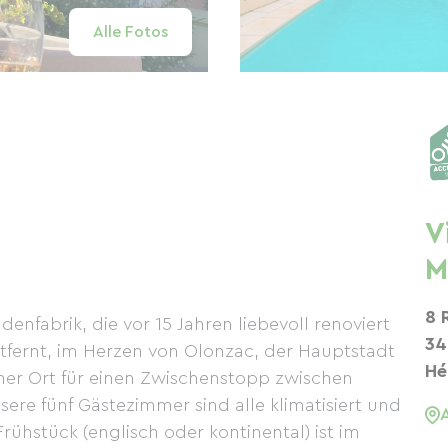
Alle Fotos
V
M
8 
enfabrik, die vor 15 Jahren liebevoll renoviert
34
ntfernt, im Herzen von Olonzac, der Hauptstadt
Hé
mer Ort für einen Zwischenstopp zwischen
re fünf Gästezimmer sind alle klimatisiert und
ühstück (englisch oder kontinental) ist im