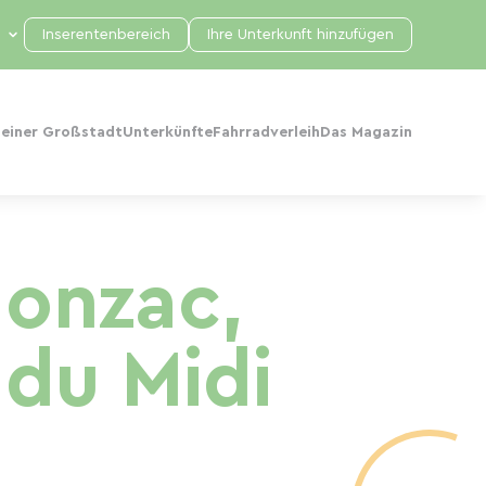
Inserentenbereich
Ihre Unterkunft hinzufügen
 einer Großstadt
Unterkünfte
Fahrradverleih
Das Magazin
lonzac,
 du Midi