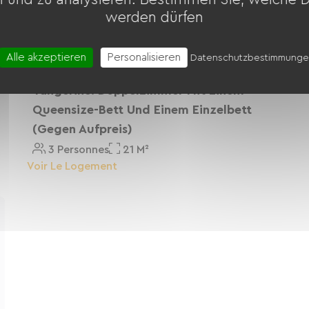
werden dürfen
Alle akzeptieren
Personalisieren
Datenschutzbestimmung
Tangerine: Doppelzimmer Mit Einem
Queensize-Bett Und Einem Einzelbett
(gegen Aufpreis)
3 Personnes
21 M²
Voir Le Logement