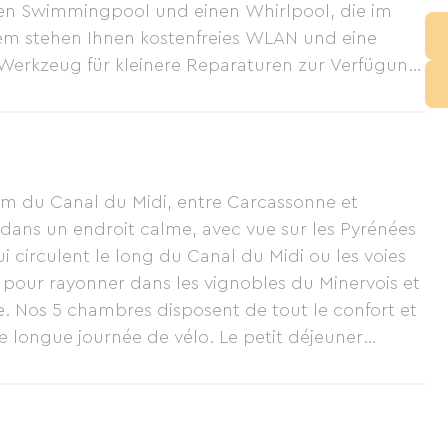
inen Swimmingpool und einen Whirlpool, die im
em stehen Ihnen kostenfreies WLAN und eine
Werkzeug für kleinere Reparaturen zur Verfügung.
r Ort zubereitet wird und Vorspeise, Hauptgang,
t. Genießen Sie Ihr Abendessen in unserem
nen Pergola. Wir sprechen fließend Französisch
 km du Canal du Midi, entre Carcassonne et
 dans un endroit calme, avec vue sur les Pyrénées
ui circulent le long du Canal du Midi ou les voies
al pour rayonner dans les vignobles du Minervois et
e. Nos 5 chambres disposent de tout le confort et
e longue journée de vélo. Le petit déjeuner
x de la chambre, permet d'aborder une nouvelle
t déguster des produits cuisinés sur place