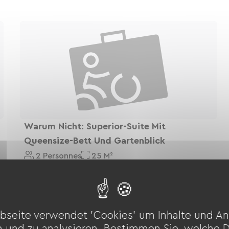
 d'un garage à vélos fermé et sécurisé avec
.
Warum Nicht: Superior-Suite Mit
Queensize-Bett Und Gartenblick
2 Personnes
25 M²
Voir Le Logement
bseite verwendet 'Cookies' um Inhalte und An
n und zu analysieren. Bestimmen Sie, welche 