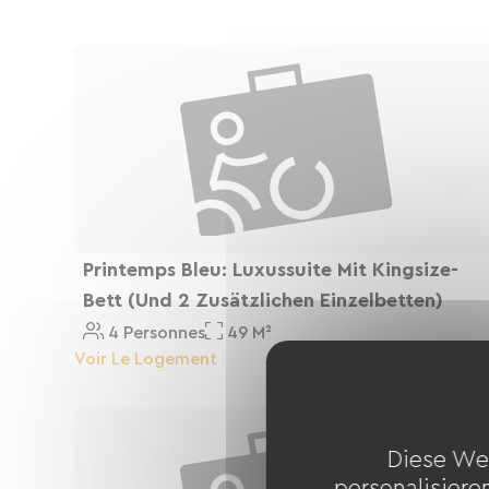
accompagnés de vins locaux. Nous disposons
quelques outils pour des petites réparations
Printemps Bleu: Luxussuite Mit Kingsize-
Bett (und 2 Zusätzlichen Einzelbetten)
4 Personnes
49 M²
Voir Le Logement
Diese We
personalisiere