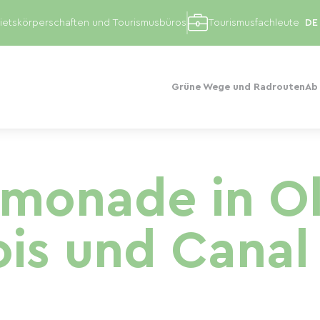
etskörperschaften und Tourismusbüros
Tourismusfachleute
Grüne Wege und Radrouten
Ab
Limonade in O
is und Canal