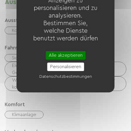
Anzeigen zu
Ausstattung
personalisieren und zu
analysieren.
Ausstattung
Bestimmen Sie,
welche Dienste
Kostenloses WLAN
benutzt werden dürfen
Fahrradannahme
Alle akzeptieren
Sicherer Fahrradunterstand
Elektrische Ladestation (für E-Bike-Akkus, GPS-
Personalisieren
Geräte usw.)
Datenschutzbestimmungen
Wäschemöglichkeiten vorhanden (kostenlos oder
kostenpflichtig)
Komfort
Klimaanlage