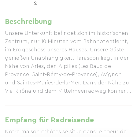
2
Beschreibung
Unsere Unterkunft befindet sich im historischen
Zentrum, nur 10 Minuten vom Bahnhof entfernt,
im Erdgeschoss unseres Hauses. Unsere Gäste
genießen Unabhängigkeit. Tarascon liegt in der
Nähe von Arles, den Alpilles (Les Baux-de-
Provence, Saint-Rémy-de-Provence), Avignon
und Saintes-Maries-de-la-Mer. Dank der Nähe zur
Via Rhôna und dem Mittelmeerradweg können
wir Radfahrer herzlich willkommen heißen;
Fahrräder sind bei uns über Nacht sicher
untergebracht. Die Unterkunft: Das Zimmer ist
Empfang für Radreisende
mit einer Küchenzeile ausgestattet, in der Sie Ihr
Notre maison d'hôtes se situe dans le coeur de
Frühstück und Ihre Mahlzeiten zubereiten