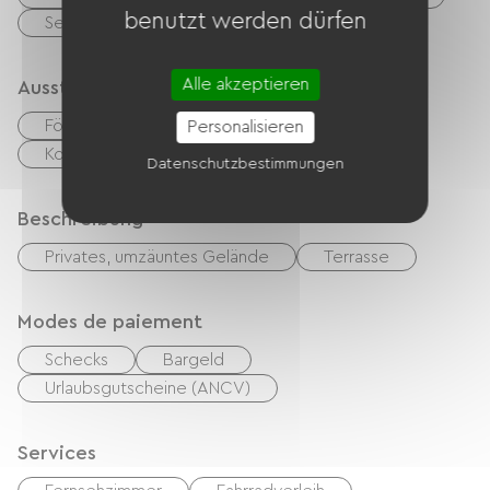
benutzt werden dürfen
See
Und mehr
Alle akzeptieren
Ausstattung
Fön
Gartenmöbel
TNT
TV
Personalisieren
Kostenloses WLAN
Datenschutzbestimmungen
Beschreibung
Privates, umzäuntes Gelände
Terrasse
Modes de paiement
Schecks
Bargeld
Urlaubsgutscheine (ANCV)
Services