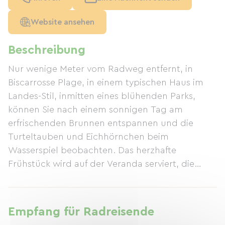
Website ansehen
Beschreibung
Nur wenige Meter vom Radweg entfernt, in
Biscarrosse Plage, in einem typischen Haus im
Landes-Stil, inmitten eines blühenden Parks,
können Sie nach einem sonnigen Tag am
erfrischenden Brunnen entspannen und die
Turteltauben und Eichhörnchen beim
Wasserspiel beobachten. Das herzhafte
Frühstück wird auf der Veranda serviert, die
einem tropischen Gewächshaus gleicht. Unsere
Marmeladen werden aus den Früchten unserer
Bäume, aber auch von einigen geheimnisvollen
Empfang für Radreisende
Sorten hergestellt. Wir erwarten Sie mit dem