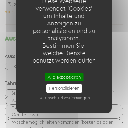
Diese Webseite
2 Personnes
16 M²
verwendet 'Cookies'
Voir Le Logement
um Inhalte und
Anzeigen zu
personalisieren und zu
Ausstattung
analysieren.
Bestimmen Sie,
welche Dienste
Ausstattung
benutzt werden dürfen
Kostenloses WLAN
Alle akzeptieren
Fahrradannahme
Personalisieren
Sicherer Fahrradunterstand
Reperaturset
Datenschutzbestimmungen
Ausrüstung zur Fahrradreinigung
Elektrische Ladestation (für E-Bike-Akkus, GPS-
Geräte usw.)
Wäschemöglichkeiten vorhanden (kostenlos oder