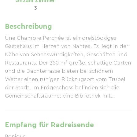
Anzahl Zimmer
3
Beschreibung
Une Chambre Perchée ist ein dreistöckiges
Gästehaus im Herzen von Nantes. Es liegt in der
Nähe von Sehenswürdigkeiten, Geschäften und
Restaurants. Der 250 m² große, schattige Garten
und die Dachterrasse bieten bei schönem
Wetter einen ruhigen Rückzugsort vom Trubel
der Stadt. Im Erdgeschoss befinden sich die
Gemeinschaftsräume: eine Bibliothek mit
Büchern, CDs und DVDs sowie ein Speisesaal, in
dem wir hausgemachtes Frühstück und weitere
Mahlzeiten servieren. Im ersten Stock befinden
Empfang für Radreisende
sich die Suite „Pearl Buck“, zwei Schlafzimmer für
Bonjour