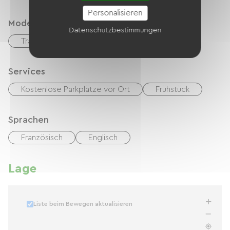
Personalisieren
Modes de paiement
Datenschutzbestimmungen
Transfer
Schecks
Bargeld
Services
Kostenlose Parkplätze vor Ort
Frühstück
Sprachen
Französisch
Englisch
Lage
Liste beim Bewegen aktualisieren