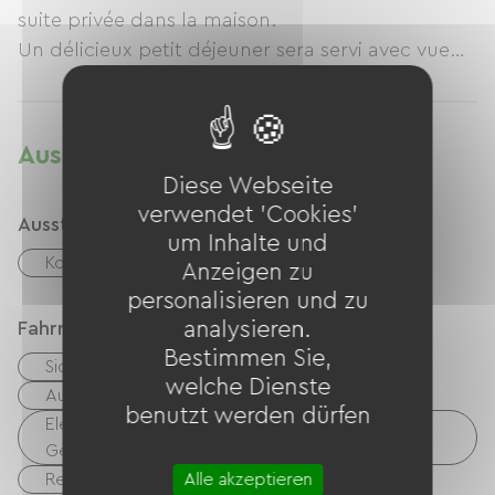
suite privée dans la maison.
Un délicieux petit déjeuner sera servi avec vue
sur le vignoble, une véritable escapade
champêtre, alliant confort et nature.
Ausstattung
Diese Webseite
verwendet 'Cookies'
Ausstattung
um Inhalte und
Kostenloses WLAN
Anzeigen zu
personalisieren und zu
Fahrradannahme
analysieren.
Bestimmen Sie,
Sicherer Fahrradunterstand
welche Dienste
Ausrüstung zur Fahrradreinigung
benutzt werden dürfen
Elektrische Ladestation (für E-Bike-Akkus, GPS-
Geräte usw.)
Reperaturset
Alle akzeptieren