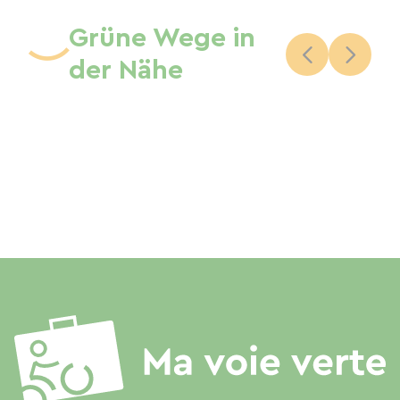
Nos amis les animaux ne sont pas acceptés, car
Grüne Wege in
nous avons notre vieux chat, nos poules.
der Nähe
Nous restons à votre disposition pour répondre
à toutes vos interrogations et demandes.
Au plaisir de vous rencontrer.