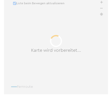
Liste beim Bewegen aktualisieren
ramener le lendemain matin près de l'église à
Gourgé afin de vous éviter les quelques
kilomètres supplémentaires.
Si vous désirez découvrir notre région nous
sommes situés à environ une heure de voiture
du Marais Poitevin, du Futuroscope et du Puy du
Karte wird vorbereitet...
Fou.
Vous serez dans un lieu calme, reposant et
recentré sur la nature étant entouré de vaches
et de moutons des fermes voisines.
Fernroute
Un terrain de pétanque et une table de ping-
pong sont à votre disposition, afin de vous
détendre et prendre du bon temps.