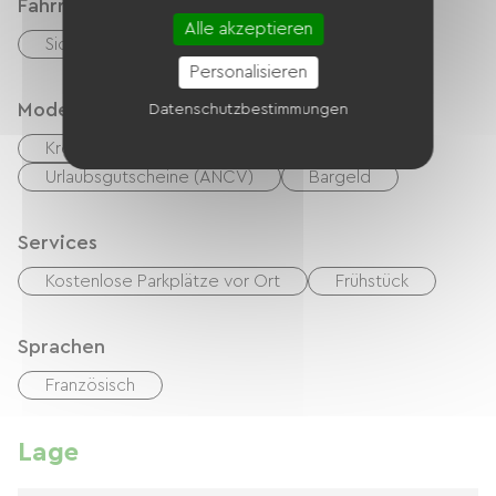
Fahrradannahme
Alle akzeptieren
Sicherer Fahrradunterstand
Personalisieren
Modes de paiement
Datenschutzbestimmungen
Kreditkarte
Schecks
Urlaubsgutscheine (ANCV)
Bargeld
Services
Kostenlose Parkplätze vor Ort
Frühstück
Sprachen
Französisch
Lage