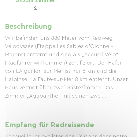
Anzahl Zimmer
2
Beschreibung
Wir befinden uns 880 Meter vom Radweg
Vélodyssée (Etappe Les Sables d'Olonne –
Marans) entfernt und sind als „Accueil Vélo“
(Radfahrer willkommen) zertifiziert. Der Hafen
von L'Aiguillon-sur-Mer ist nur 6 km und die
Halbinsel La Faute-sur-Mer 8 km entfernt. Unser
Haus verfügt über zwei Gästezimmer. Das
Zimmer „Agapanthe“ mit seinen zwei
angrenzenden Schlafzimmern (für 4 Personen –
ein Schlafzimmer mit Doppelbett und ein
Schlafzimmer mit zwei Einzelbetten) befindet
Empfang für Radreisende
sich im Erdgeschoss und bietet ein Duschbad,
J'accueille les cyclistes depuis 9 ans dans notre