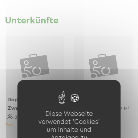
Parks.
Unterkünfte
Doppel- Oder
Dreibettzimmer
Zweibettzimmer
3 Personnes
27 M²
Diese Webseite
2 Personnes
27 M²
verwendet 'Cookies'
Voir Le Logement
Voir Le Logement
um Inhalte und
Anzeigen zu