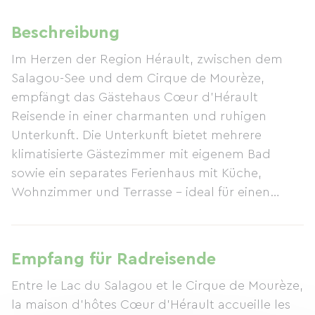
Beschreibung
Im Herzen der Region Hérault, zwischen dem
Salagou-See und dem Cirque de Mourèze,
empfängt das Gästehaus Cœur d'Hérault
Reisende in einer charmanten und ruhigen
Unterkunft. Die Unterkunft bietet mehrere
klimatisierte Gästezimmer mit eigenem Bad
sowie ein separates Ferienhaus mit Küche,
Wohnzimmer und Terrasse – ideal für einen
unabhängigen Aufenthalt. Einige Zimmer
verfügen über Annehmlichkeiten zum
Entspannen, wie beispielsweise einen Whirlpool.
Empfang für Radreisende
Gäste können außerdem einen gemütlichen
Entre le Lac du Salagou et le Cirque de Mourèze,
Gemeinschaftsbereich mit Lounge und einer voll
la maison d’hôtes Cœur d’Hérault accueille les
ausgestatteten Gemeinschaftsküche nutzen,