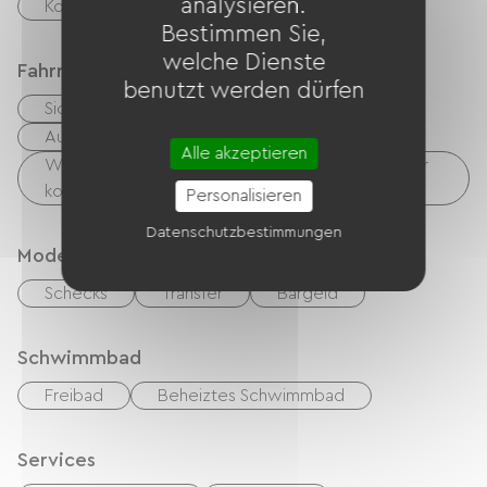
analysieren.
Kostenloses WLAN
Bestimmen Sie,
welche Dienste
Fahrradannahme
benutzt werden dürfen
Sicherer Fahrradunterstand
Ausrüstung zur Fahrradreinigung
Alle akzeptieren
Wäschemöglichkeiten vorhanden (kostenlos oder
kostenpflichtig)
Personalisieren
Datenschutzbestimmungen
Modes de paiement
Schecks
Transfer
Bargeld
Schwimmbad
Freibad
Beheiztes Schwimmbad
Services