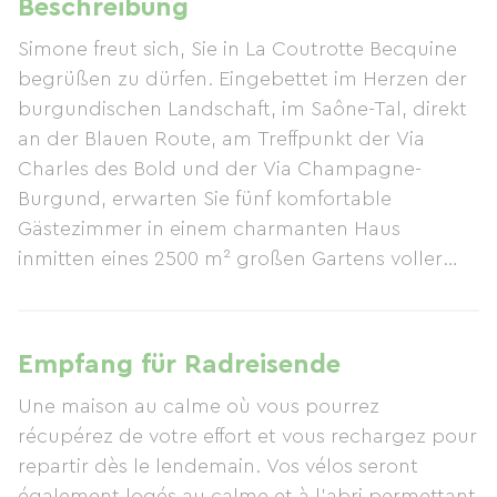
Beschreibung
Simone freut sich, Sie in La Coutrotte Becquine
begrüßen zu dürfen. Eingebettet im Herzen der
burgundischen Landschaft, im Saône-Tal, direkt
an der Blauen Route, am Treffpunkt der Via
Charles des Bold und der Via Champagne-
Burgund, erwarten Sie fünf komfortable
Gästezimmer in einem charmanten Haus
inmitten eines 2500 m² großen Gartens voller
Kindheitserinnerungen, wie der unbeschwerten
Freude am Spielen im Gras. Dies ist ein
Familienhaus – das Haus, in dem wir leben, das
Empfang für Radreisende
Haus unserer Großeltern und Urgroßeltern, und
Une maison au calme où vous pourrez
das Haus, in dem Sie sich wohlverdient erholen
récupérez de votre effort et vous rechargez pour
können. Radfahrer sind in der Pension La
repartir dès le lendemain. Vos vélos seront
Coutrotte Becquine herzlich willkommen. Gerne
également logés au calme et à l'abri permettant