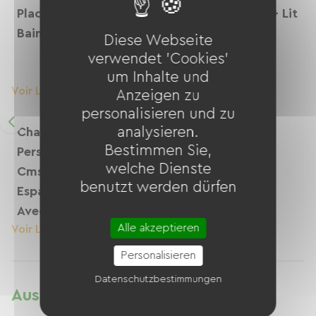
Places, Salle De
Pers, Lit Double + Lit
Bains Avec Baignoire
1 Pers, Espace
Diese Webseite
Toilettes Avec
verwendet 'Cookies'
Baignoire
um Inhalte und
Voir Le Logement
Voir Le Logement
Anzeigen zu
personalisieren und zu
analysieren.
Chambre Sylvain, 3
Bestimmen Sie,
Pers, 2 Lits De 110
welche Dienste
Cms, 1 Lit De 90 Cm,
benutzt werden dürfen
Espace Toilettes
Avec Baignoire
Alle akzeptieren
Voir Le Logement
Personalisieren
Datenschutzbestimmungen
Ausstattung