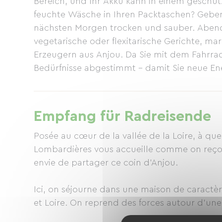
Bereich, und Ihr Akku kann in einem gesch
feuchte Wäsche in Ihren Packtaschen? Geben Si
nächsten Morgen trocken und sauber. Abends
vegetarische oder flexitarische Gerichte, m
Erzeugern aus Anjou. Da Sie mit dem Fahrrad 
Bedürfnisse abgestimmt – damit Sie neue Ene
starten können. Von 17:00 bis 20:00 Uhr ist 
geöffnet. Genießen Sie am nächsten Morgen
auf die Piste geht. Vier Schlafzimmer bieten 
Empfang für Radreisende
für Gruppen bis zu zehn Personen möglich. 
den sprießenden Frühlingsblumen oder der 
Posée au cœur de la vallée de la Loire, à qu
Lombardières vous accueille comme on reçoit 
envie de partager ce coin d'Anjou.
Ici, on séjourne dans une maison de caractèr
et Loire. On reprend des forces autour d'une
végétarienne ou flexitarienne selon les envi