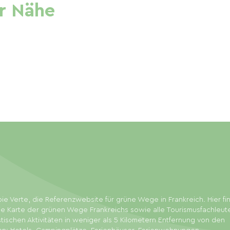
r Nähe
ie Verte, die Referenzwebsite für grüne Wege in Frankreich. Hier f
ie Karte der grünen Wege Frankreichs sowie alle Tourismusfachleut
stischen Aktivitäten in weniger als 5 Kilometern Entfernung von den