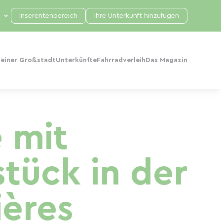
Inserentenbereich
Ihre Unterkunft hinzufügen
 einer Großstadt
Unterkünfte
Fahrradverleih
Das Magazin
 mit
tück in der
ères