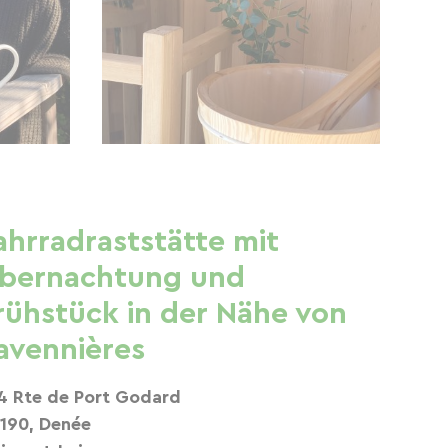
ahrradraststätte mit
bernachtung und
rühstück in der Nähe von
avennières
4 Rte de Port Godard
190, Denée