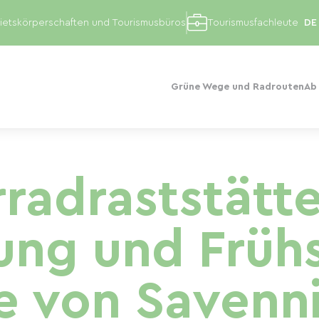
etskörperschaften und Tourismusbüros
Tourismusfachleute
Grüne Wege und Radrouten
Ab
rradraststätte
ng und Frühs
e von Savenni