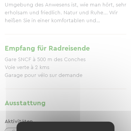
Umgebung des Anwesens ist, wie man hört, sehr
erholsam und friedlich. Natur und Ruhe... Wir
heißen Sie in einer komfortablen und
freundlichen Atmosphäre willkommen.
Zusätzlich zu den Annehmlichkeiten, die in jeder
Unterkunft enthalten sind, bieten wir Ihnen
Empfang für Radreisende
Gartenmöbel, Grill, Boule, Tischtennis und
Gare SNCF à 500 m des Conches
Tischfußball. Entdecken Sie Les Conches auf
Voie verte à 2 kms
unserer Website.
Garage pour vélo sur demande
Ausstattung
Aktivitäten