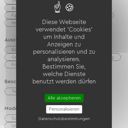
Gewässer
Wandern
Boulodrome / Pétanque-Platz
Tennis
Fahrrad
Mountainbike
Grüner Weg
Diese Webseite
Höhlenforschung
verwendet 'Cookies'
um Inhalte und
Ausstattung
Anzeigen zu
Kostenloses WLAN
TV
TNT
personalisieren und zu
Grillen
Gartenmöbel
Babyausstattung
analysieren.
Fön
Bestimmen Sie,
welche Dienste
benutzt werden dürfen
Beschreibung
Terrasse
Alle akzeptieren
Modes de paiement
Personalisieren
Schecks
Bargeld
Datenschutzbestimmungen
Urlaubsgutscheine (ANCV)