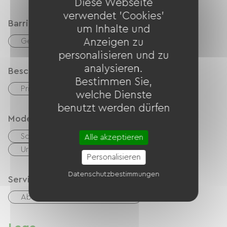
Diese Webseite
verwendet 'Cookies'
Barrierefreiheit
um Inhalte und
Anzeigen zu
Geeigneter Parkplatz
personalisieren und zu
analysieren.
Beschreibung
Bestimmen Sie,
Privates, umzäuntes Gelände
welche Dienste
benutzt werden dürfen
Modes de paiement
Schecks
Bargeld
Alle akzeptieren
Urlaubsgutscheine (ANCV)
Transfer
Personalisieren
Datenschutzbestimmungen
Services
Abendessen beim Gastgeber