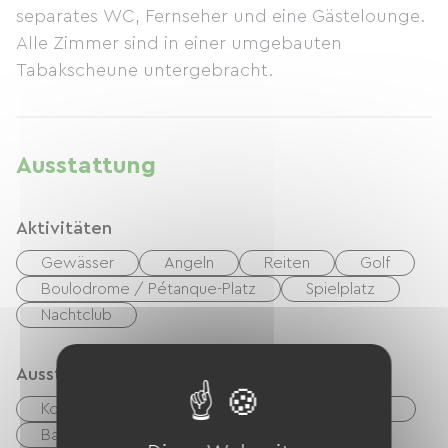
separates WC, Fernseher und eine Gästelounge.
Alle Zimmer sind in einer umgebauten
Tabakscheune untergebracht.
Ausstattung
Aktivitäten
Gewässer
Angeln
Reiten
Golf
Boulodrome / Pétanque-Platz
Spielplatz
Nachtclub
Ausstattung
Kostenloses WLAN
TV
Gartenmöbel
Babyausstattung
Fön