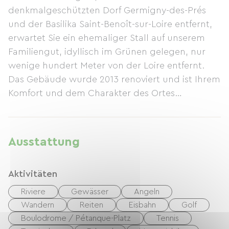
denkmalgeschützten Dorf Germigny-des-Prés
und der Basilika Saint-Benoît-sur-Loire entfernt,
erwartet Sie ein ehemaliger Stall auf unserem
Familiengut, idyllisch im Grünen gelegen, nur
wenige hundert Meter von der Loire entfernt.
Das Gebäude wurde 2013 renoviert und ist Ihrem
Komfort und dem Charakter des Ortes
verpflichtet. Die Restaurierung erfolgte mit
Respekt vor der Umwelt und der lokalen
Architektur. Die Einrichtung ist warm und
Ausstattung
harmonisch und vereint einen natürlichen Chic,
der durch die Schlichtheit der Stoffe und
Aktivitäten
natürlichen Materialien (Leinen, Rohholz etc.)
erzielt wird, mit einem Hauch von Vintage, der
Riviere
Gewässer
Angeln
durch sorgfältig ausgewählte und restaurierte
Wandern
Reiten
Eisbahn
Golf
Möbel und Objekte unterstrichen wird. Die
Boulodrome / Pétanque-Platz
Tennis