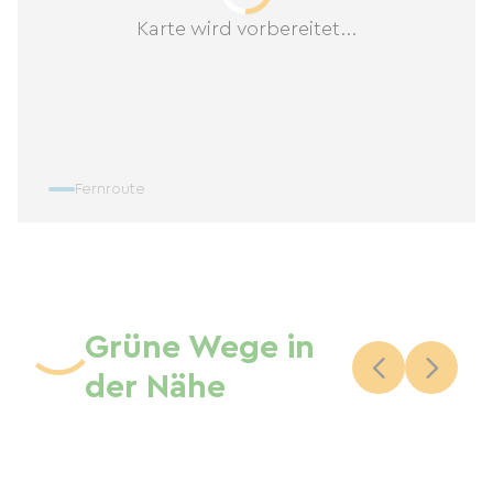
Karte wird vorbereitet...
de Sully-sur-Loire entfernt) zu entdecken, oder
eine Geschäftsreise (20 Minuten von Dampierre-
en-Burly entfernt) – dies ist der perfekte Ort.
Mehr als nur ein Aufenthalt, es ist eine wahre
Auszeit, eine friedliche Flucht in die Natur.
Fernroute
Grüne Wege in
der Nähe