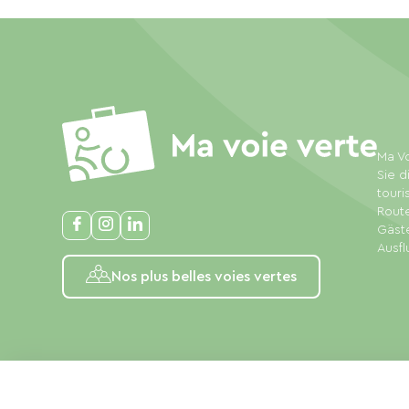
Ma Vo
Sie d
touri
Rout
Gäste
Ausfl
Nos plus belles voies vertes