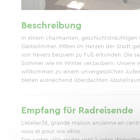
Beschreibung
In einem charmanten, geschichtsträchtigen 
Gästezimmer. Mitten im Herzen der Stadt ge
von Nevers bequem zu Fuß erkunden. Die san
Sommer wie im Winter verzaubern. Unsere w
willkommen zu einem unvergesslichen Aufenth
bieten ausreichend überdachten Abstellraum
Empfang für Radreisende
L'Atelier38, grande maison ancienne en cent
vous et pour vos vélos.
Des cartes vélo-routes sont à votre disposit