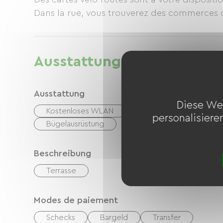
Ausstattung
Ausstattung
Diese We
Kostenloses WLAN
Internetzugang über Ka
personalisiere
Bügelausrüstung
Beschreibung
Terrasse
Modes de paiement
Schecks
Bargeld
Transfer