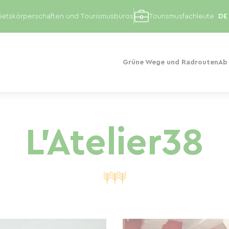
etskörperschaften und Tourismusbüros
Tourismusfachleute
Grüne Wege und Radrouten
Ab
L'Atelier38