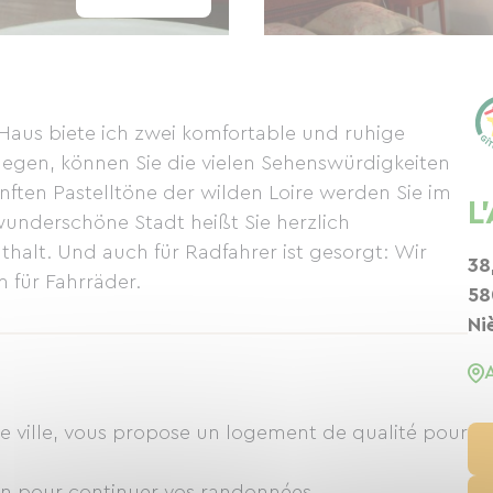
Haus biete ich zwei komfortable und ruhige
legen, können Sie die vielen Sehenswürdigkeiten
ften Pastelltöne der wilden Loire werden Sie im
L
underschöne Stadt heißt Sie herzlich
alt. Und auch für Radfahrer ist gesorgt: Wir
38
 für Fahrräder.
58
Ni
re ville, vous propose un logement de qualité pour
ion pour continuer vos randonnées.