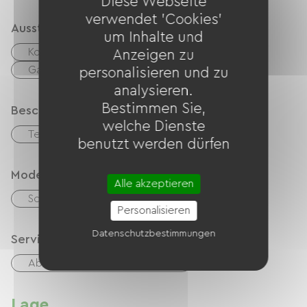
Diese Webseite
verwendet 'Cookies'
Ausstattung
um Inhalte und
Kostenloses WLAN
TV
TNT
Anzeigen zu
Gartenmöbel
Fön
personalisieren und zu
analysieren.
Bestimmen Sie,
Beschreibung
welche Dienste
Terrasse
Privates, umzäuntes Gelände
benutzt werden dürfen
Modes de paiement
Alle akzeptieren
Schecks
Bargeld
Personalisieren
Datenschutzbestimmungen
Services
Abendessen beim Gastgeber
Lage