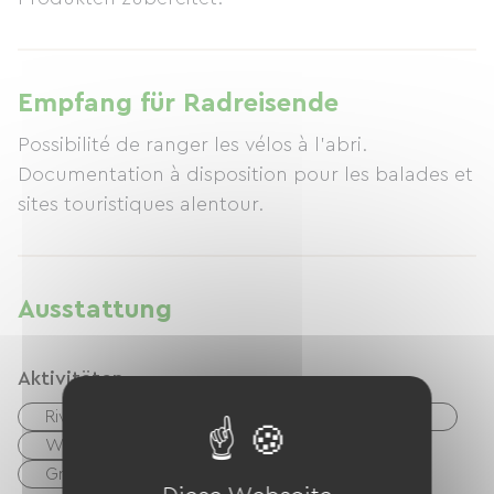
Empfang für Radreisende
Possibilité de ranger les vélos à l'abri.
Documentation à disposition pour les balades et
sites touristiques alentour.
Ausstattung
Aktivitäten
Riviere
See
Gewässer
Angeln
Wandern
Tennis
Fahrrad
Grüner Weg
Gleitschirmfliegen