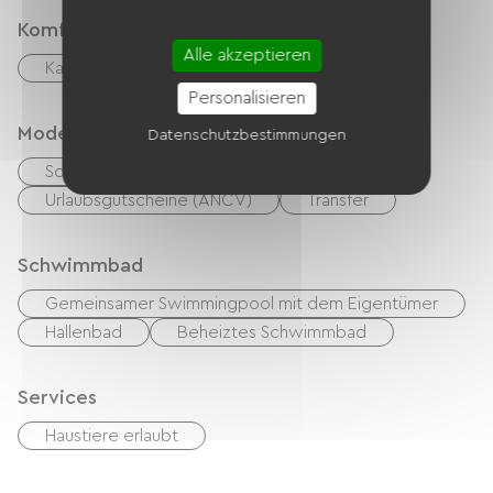
Komfort
Alle akzeptieren
Kamin
Personalisieren
Modes de paiement
Datenschutzbestimmungen
Schecks
Bargeld
Urlaubsgutscheine (ANCV)
Transfer
Schwimmbad
Gemeinsamer Swimmingpool mit dem Eigentümer
Hallenbad
Beheiztes Schwimmbad
Services
Haustiere erlaubt