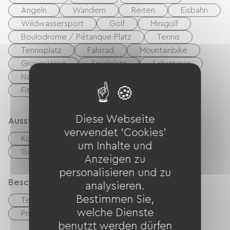
Angeln
Wandern
Reiten
Eisbahn
Wildwassersport
Golf
Minigolf
Boulodrome / Pétanque-Platz
Tennis
Tennisplatz
Fahrrad
Mountainbike
Grüner Weg
Spielplatz
Schattiger
Nachtclub
Thermalstation
Fitnesscenter
Diese Webseite
Ausstattung
verwendet 'Cookies'
Kostenloses WLAN
TV
Grillen
um Inhalte und
Gartenmöbel
Babyausstattung
Anzeigen zu
personalisieren und zu
Beschreibung
analysieren.
Bestimmen Sie,
Terrasse
Garage
welche Dienste
Privates, umzäuntes Gelände
benutzt werden dürfen