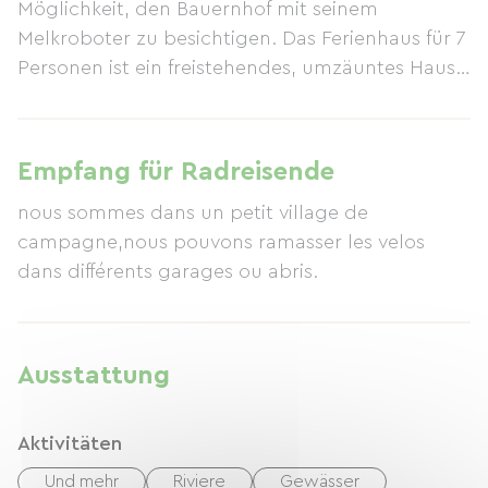
Möglichkeit, den Bauernhof mit seinem
Melkroboter zu besichtigen. Das Ferienhaus für 7
Personen ist ein freistehendes, umzäuntes Haus
mit Baumbestand und einem überdachten,
beheizten Pool, der mit den Eigentümern geteilt
wird. Die Unterkünfte liegen 2.5 km vom Canal
Empfang für Radreisende
de l’Île-et-Rance entfernt, zwischen Evran (mit
nous sommes dans un petit village de
seinen ruhigen, blumenreichen Schleusen und
campagne,nous pouvons ramasser les velos
Geschäften) und Dinan, einer mittelalterlichen
Stadt mit Denkmälern, Geschichte und Festen.
Ausstattung
Aktivitäten
Und mehr
Riviere
Gewässer