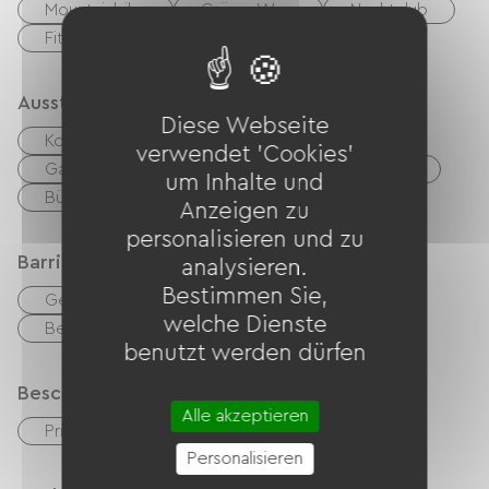
Mountainbike
Grüner Weg
Nachtclub
Fitnesscenter
Ausstattung
Diese Webseite
Kostenloses WLAN
TV
TNT
verwendet 'Cookies'
Gartenmöbel
Babyausstattung
Fön
um Inhalte und
Bügelausrüstung
Anzeigen zu
personalisieren und zu
Barrierefreiheit
analysieren.
Bestimmen Sie,
Geeignete Unterkunft
welche Dienste
Behindertengerechte Toiletten
benutzt werden dürfen
Beschreibung
Alle akzeptieren
Privates, umzäuntes Gelände
Personalisieren