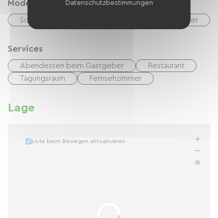
Modes de paiement
Datenschutzbestimmungen
Schecks
Bargeld
Paypal
Transfer
Services
Abendessen beim Gastgeber
Restaurant
Tagungsraum
Fernsehzimmer
Lage
Liste beim Bewegen aktualisieren