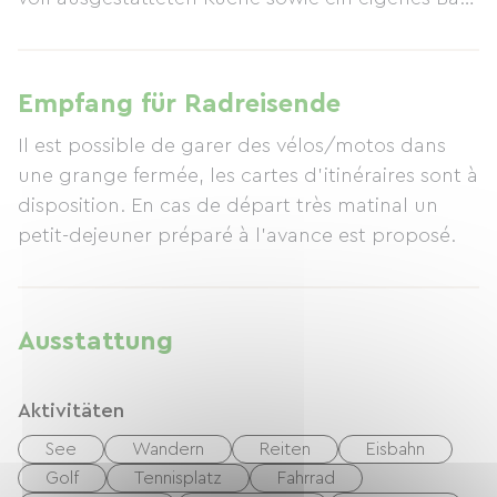
mit WC.
Empfang für Radreisende
Il est possible de garer des vélos/motos dans
une grange fermée, les cartes d'itinéraires sont à
disposition. En cas de départ très matinal un
petit-dejeuner préparé à l'avance est proposé.
Ausstattung
Aktivitäten
See
Wandern
Reiten
Eisbahn
Golf
Tennisplatz
Fahrrad