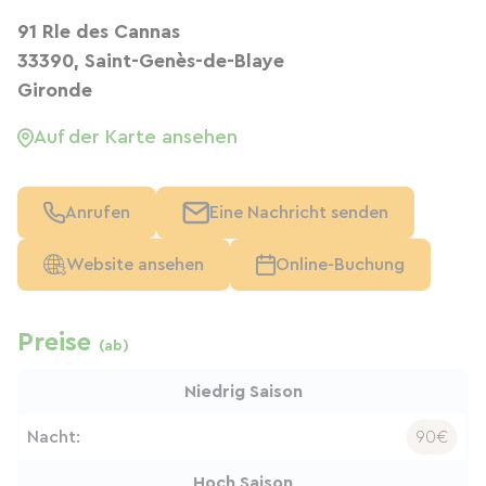
91 Rle des Cannas
33390, Saint-Genès-de-Blaye
Gironde
Auf der Karte ansehen
Anrufen
Eine Nachricht senden
Website ansehen
Online-Buchung
Preise
(ab)
Niedrig Saison
Nacht:
90€
Hoch Saison