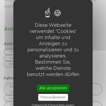
vignes du Bordelais.
Diese Webseite
Ausstattung
verwendet 'Cookies'
um Inhalte und
Anzeigen zu
Ausstattung
personalisieren und zu
Garten
Kaffeemaschine
analysieren.
Waschmaschine
Wäschetrockner
Bestimmen Sie,
Kostenloses WLAN
TV
welche Dienste
benutzt werden dürfen
Fahrradannahme
Elektrische Ladestation (für E-Bike-Akkus, GPS-
Alle akzeptieren
Geräte usw.)
Personalisieren
Sicherer Fahrradunterstand
Wäschemöglichkeiten vorhanden (kostenlos oder
Datenschutzbestimmungen