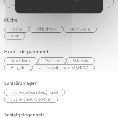
kostenpflichtig)
Küche
Küche
Kühlschrank
Mikrowelle
Vier
Modes de paiement
Kreditkarte
Transfer
Schecks
Bargeld
Urlaubsgutscheine (ANCV)
Sanitäranlagen
1 Salle de bain (baignoire)
1 Salle d'eau (douche)
Schlafgelegenheit