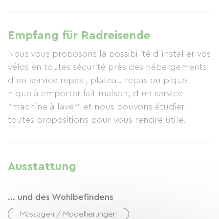
Mahlzeiten oder Picknicks sind vor Ort erhältlich
oder können mitgenommen werden. In dieser
traumhaften Umgebung genießen Sie Ruhe und
Empfang für Radreisende
Natur in außergewöhnlichem Komfort.
Nous,vous proposons la possibilité d'installer vos
vélos en toutes sécurité près des hébergements,
d'un service repas , plateau repas ou pique
nique à emporter fait maison, d'un service
"machine à laver" et nous pouvons étudier
toutes propositions pour vous rendre utile.
Ausstattung
... und des Wohlbefindens
Massagen / Modellierungen