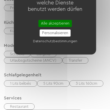
welche Dienste
Privates, umzäuntes Gelände
Terrasse
benutzt werden dürfen
Küche
Alle akzeptieren
Kühlschrank
Personalisieren
Datenschutzbestimmungen
Modes de paiement
Schecks
Bargeld
Urlaubsgutscheine (ANCV)
Transfer
Schlafgelegenheit
1 Lits bébés
5 Lits 90cm
3 Lits 160cm
Services
Restaurant