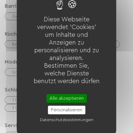
Barrierefreiheit
Geeigneter Parkplatz
Diese Webseite
verwendet 'Cookies'
Küche
um Inhalte und
Anzeigen zu
Kochnische
Mikrowelle
Kühlschrank
personalisieren und zu
analysieren.
Modes de paiement
Bestimmen Sie,
Schecks
Bargeld
welche Dienste
benutzt werden dürfen
Schlafgelegenheit
Alle akzeptieren
1 Lits 140cm
2 Lits 90cm
1 Canapés convertibles
1 Lits bébés
Personalisieren
Datenschutzbestimmungen
Services