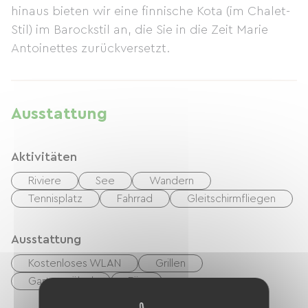
hinaus bieten wir eine finnische Kota (im Chalet-
Stil) im Barockstil an, die Sie in die Zeit Marie
Antoinettes zurückversetzt.
Ausstattung
Aktivitäten
Riviere
See
Wandern
Tennisplatz
Fahrrad
Gleitschirmfliegen
Ausstattung
Kostenloses WLAN
Grillen
Gartenmöbel
Fön