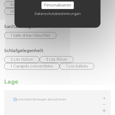
Schecks
Bargeld
Personalisieren
Urlaubsgutscheine (ANCV)
Datenschutzbestimmungen
Sanitäranlagen
1 Salle d'eau (douche)
Schlafgelegenheit
2 Lits 140cm
3 Lits 90cm
1 Canapés convertibles
1 Lits bébés
Lage
Liste beim Bewegen aktualisieren