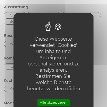
Ausstattung
Grillen
Gartenmöbel
Babyausstattung
Bügelausrüstung
Waschmaschine
Beschreibung
Diese Webseite
Wohnzimmer / Aufenthaltsraum
verwendet 'Cookies'
um Inhalte und
Anzeigen zu
Komfort
personalisieren und zu
Kamin
analysieren.
Bestimmen Sie,
Küche
welche Dienste
benutzt werden dürfen
Kochnische
Vier
Kühlschrank
Alle akzeptieren
Modes de paiement