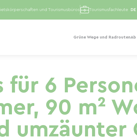
etskörperschaften und Tourismusbüros
Tourismusfachleute
Grüne Wege und Radrouten
Ab
 für 6 Person
mer, 90 m² W
d umzäunter 