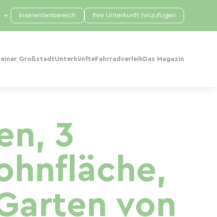
Inserentenbereich
Ihre Unterkunft hinzufügen
 einer Großstadt
Unterkünfte
Fahrradverleih
Das Magazin
en, 3
ohnfläche,
Garten von