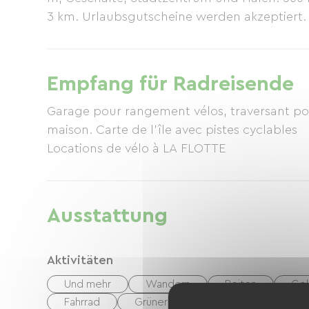
3 km. Urlaubsgutscheine werden akzeptiert.
Empfang für Radreisende
Garage pour rangement vélos, traversant pou
maison. Carte de l'île avec pistes cyclables
Locations de vélo à LA FLOTTE
Ausstattung
Aktivitäten
Und mehr
Wandern
Reiten
Gol
Fahrrad
Grüner Weg
Spielplatz