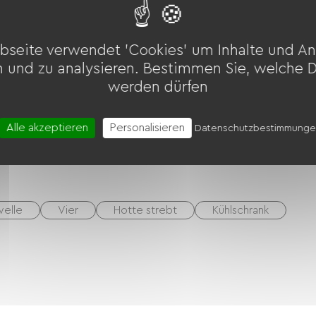
bseite verwendet 'Cookies' um Inhalte und An
möbel
Babyausstattung
Fön
n und zu analysieren. Bestimmen Sie, welche 
werden dürfen
Alle akzeptieren
Personalisieren
Datenschutzbestimmung
s Gelände
Wohnzimmer / Aufenthaltsraum
welle
Vier
Hotte strebt
Kühlschrank