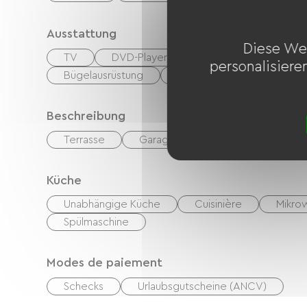
Ausstattung
Diese We
TV
DVD-Player
Grillen
Garten
personalisiere
Bügelausrüstung
Waschmaschine
Beschreibung
Terrasse
Garage
Privates, umzäunte
Küche
Unabhängige Küche
Cuisinière
Mikro
Spülmaschine
Modes de paiement
Schecks
Urlaubsgutscheine (ANCV)