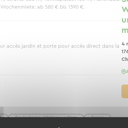
 Wochenmiete: ab 580 € bis 1390 €.
W
u
m
4 
r accès jardin et porte pour accès direct dans la
17
Ch
f
Boulodrome / Pétanque-Platz
Tennis
Fitnesscenter