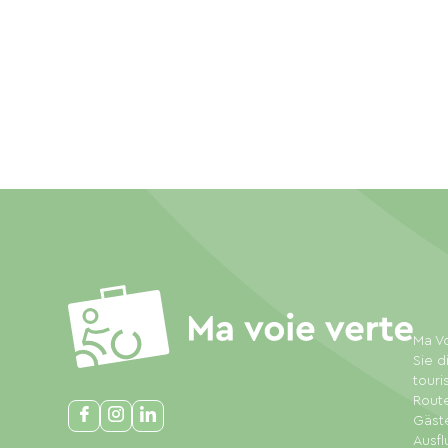
Ma Vo
Sie d
touri
Rout
Gäste
Ausfl