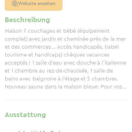
Website ansehen
Beschreibung
Maison 7 couchages et bébé (équipement
complet) avec jardin et cheminée près de la mer
et des commerces... Accès handicapés, (label
tourisme et handicaps) chèques vacances
acceptés ! 1 salle d'eau avec douche à l'italienne
et 1 chambre au rez-de-chaussée, 1 salle de
bains avec baignoire à l'étage et 2 chambres.
Nouveau sauna dans la maison bleue. Pour vos
vacances ou pour un court séjour, (à partir de 2
nuits), venez découvrir notre région La Manche
avec son incontournable Mont-Saint-Michel, ses
Ausstattung
grandes marées, ses plages de sable fin, sa
campagne haute en couleur en toute saison, ses