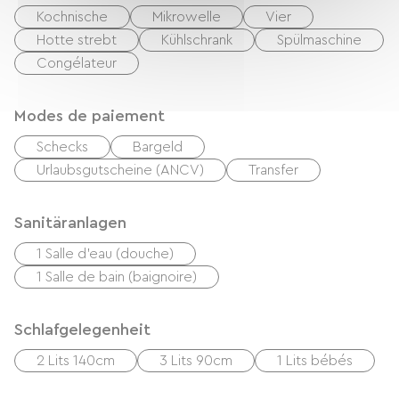
Kochnische
Mikrowelle
Vier
Hotte strebt
Kühlschrank
Spülmaschine
Congélateur
Modes de paiement
Schecks
Bargeld
Urlaubsgutscheine (ANCV)
Transfer
Sanitäranlagen
1 Salle d'eau (douche)
1 Salle de bain (baignoire)
Schlafgelegenheit
2 Lits 140cm
3 Lits 90cm
1 Lits bébés