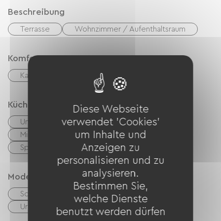
Beschreibung
Terrasse
Wohnzimmer / Aufenthaltsraum
Komfort
Kamin
Küche
Diese Webseite
verwendet 'Cookies'
Unabhängige Küche
Cuisinière
um Inhalte und
Mikrowelle
Vier
Kühlschrank
Anzeigen zu
Spülmaschine
Congélateur
personalisieren und zu
analysieren.
Modes de paiement
Bestimmen Sie,
Schecks
Bargeld
welche Dienste
Urlaubsgutscheine (ANCV)
Transfer
benutzt werden dürfen