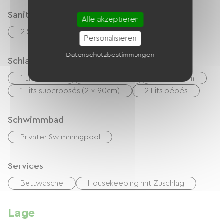
Sanitäranlagen
Alle akzeptieren
2 Salle d'eau (douche)
Personalisieren
Datenschutzbestimmungen
Schlafgelegenheit
1 Lits 160cm
2 Lits 140cm
4 Lits 90cm
1 Lits superposés (2 x 90cm)
2 Lits bébés
Schwimmbad
Privater Swimmingpool
Services
Bettwäsche
Housekeeping mit Zuschlag
Lage