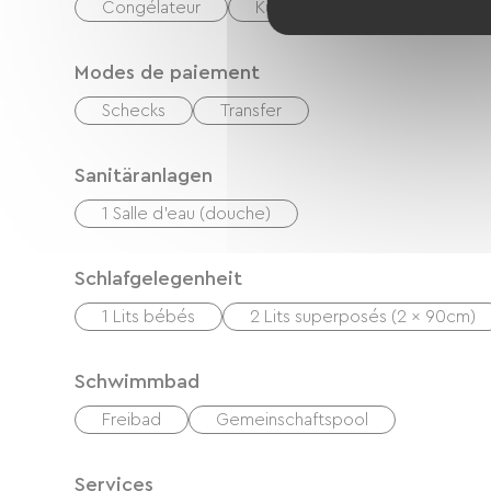
Congélateur
Kühlschrank
Vier
Modes de paiement
Schecks
Transfer
Sanitäranlagen
1 Salle d'eau (douche)
Schlafgelegenheit
1 Lits bébés
2 Lits superposés (2 x 90cm)
Schwimmbad
Freibad
Gemeinschaftspool
Services