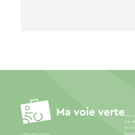
Ma Vo
Sie d
touri
Rout