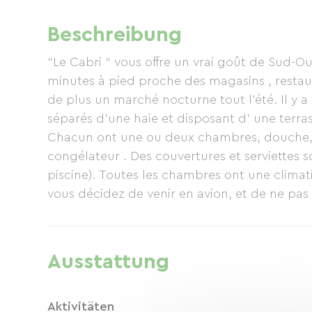
Beschreibung
“Le Cabri “ vous offre un vrai goût de Sud-Ouest à proximité du château de Duras situé à 10
minutes à pied proche des magasins , restau
de plus un marché nocturne tout l’été. Il y a en tout 12 cha
séparés d’une haie et disposant d’ une terrasse avec table et barbecue à votr
Chacun ont une ou deux chambres, douche, WC et cuisine équipée de réfrigé
congélateur . Des couvertures et serviettes s
piscine). Toutes les chambres ont une climati
vous décidez de venir en avion, et de ne pas louer de voiture (le centre-ville de Duras est
accessible à pied), nous pouvons venir vous chercher aux aéroports de Bergerac et Bordeaux
sur demande.
Nous offrons 20% de réduction pour les pers
Ausstattung
Ferry.
Aktivitäten