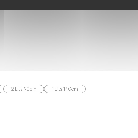
Mikrowelle
Cuisinière
Unabhängige Küche
2 Lits 90cm
1 Lits 140cm