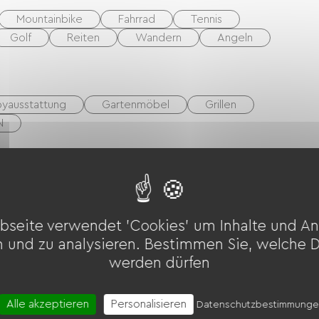
Mountainbike
Fahrrad
Tennis
Golf
Reiten
Wandern
Angeln
yausstattung
Gartenmöbel
Grillen
N
t
bseite verwendet 'Cookies' um Inhalte und An
n und zu analysieren. Bestimmen Sie, welche 
werden dürfen
Alle akzeptieren
Personalisieren
Datenschutzbestimmung