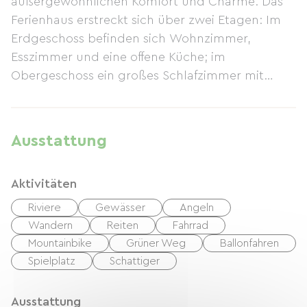
außergewöhnlichen Komfort und Charme. Das
Ferienhaus erstreckt sich über zwei Etagen: Im
Erdgeschoss befinden sich Wohnzimmer,
Esszimmer und eine offene Küche; im
Obergeschoss ein großes Schlafzimmer mit
eigenem Badezimmer mit ebenerdiger Dusche.
Draußen erwarten Sie zwei Terrassen, ein Grill,
Gartenmöbel, Sonnenliegen, Fahrräder und ein
Ausstattung
Sonnenschirm für einen rundum gelungenen
Aufenthalt.
Aktivitäten
Riviere
Gewässer
Angeln
Wandern
Reiten
Fahrrad
Mountainbike
Grüner Weg
Ballonfahren
Spielplatz
Schattiger
Ausstattung