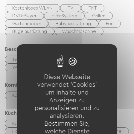
Kostenloses WLAN
TV
TNT
DVD-Player
Hi-Fi-System
Grillen
Gartenmöbel
Babyausstattung
Fön
Bügelausrüstung
Waschmaschine
Beschreibung
Terrasse
Privates, umzäuntes Gelände
Wohnzimmer / Aufenthaltsraum
Diese Webseite
verwendet 'Cookies'
Komfort
um Inhalte und
Kamin
Anzeigen zu
personalisieren und zu
Küche
analysieren.
Bestimmen Sie,
Kochnische
Mikrowelle
Vier
welche Dienste
Hotte strebt
Kühlschrank
Spülmaschine