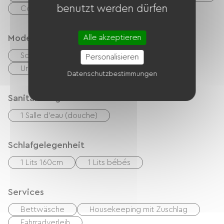
benutzt werden dürfen
Congélateur
Alle akzeptieren
Modes de paiement
Schecks
Bargeld
Personalisieren
Urlaubsgutscheine (ANCV)
Transfer
Datenschutzbestimmungen
Sanitäranlagen
1 Salle d'eau (douche)
Schlafgelegenheit
1 Lits 160cm
1 Lits bébés
Services
Bettwäsche
Housekeeping mit Zuschlag
Fahrradverleih