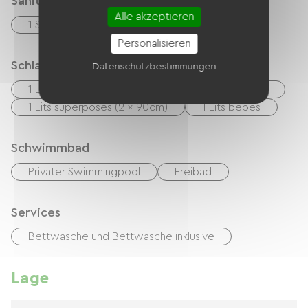
Sanitäranlagen
Alle akzeptieren
1 Salle d'eau (douche)
Personalisieren
Schlafgelegenheit
Datenschutzbestimmungen
1 Lits 160cm
1 Lits 140cm
1 Lits 90cm
1 Lits superposés (2 x 90cm)
1 Lits bébés
Schwimmbad
Privater Swimmingpool
Freibad
Services
Bettwäsche und Bettwäsche inklusive
Lage