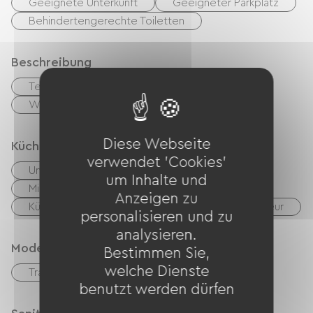
Geeignete Unterkunft
Geeigneter Parkplatz
Behindertengerechte Toiletten
Beschreibung
Terrasse
Privates, umzäuntes Gelände
Wohnzimmer / Aufenthaltsraum
Diese Webseite
Küche
verwendet 'Cookies'
Unabhängige Küche
Cuisinière
um Inhalte und
Mikrowelle
Vier
Hotte strebt
Anzeigen zu
Kühlschrank
Spülmaschine
Congélateur
personalisieren und zu
analysieren.
Modes de paiement
Bestimmen Sie,
welche Dienste
Transfer
benutzt werden dürfen