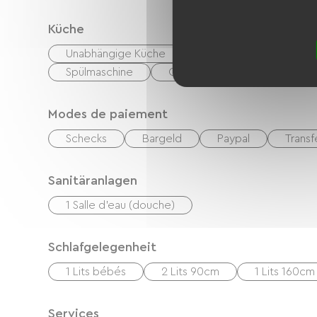
Küche
Unabhängige Küche
Mikrowelle
Vier
Spülmaschine
Congélateur
Modes de paiement
Schecks
Bargeld
Paypal
Transf
Sanitäranlagen
1 Salle d'eau (douche)
Schlafgelegenheit
1 Lits bébés
2 Lits 90cm
1 Lits 160cm
Services