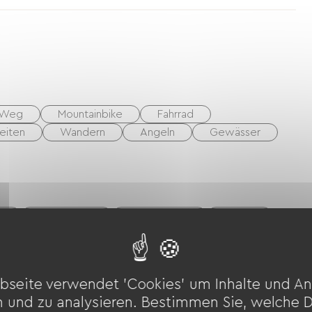
stattete Küche (mit Waschmaschine,
gang des Ferienhauses befindet sich eine kleine
rdem eine überdachte Sommerterrasse, die von
 werden kann.
 Weg
Mountainbike
Fahrrad
eiten
Wandern
Angeln
Gewässer
t
DVD-Player
Hi-Fi-System
Grillen
bseite verwendet 'Cookies' um Inhalte und An
n und zu analysieren. Bestimmen Sie, welche 