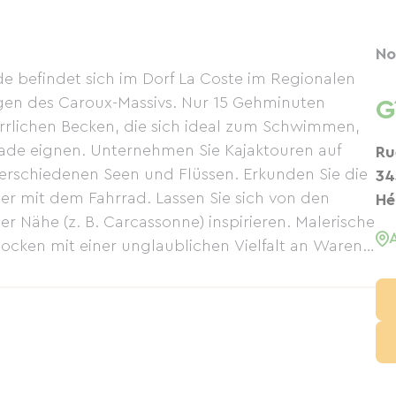
No
 befindet sich im Dorf La Coste im Regionalen
en des Caroux-Massivs. Nur 15 Gehminuten
G
herrlichen Becken, die sich ideal zum Schwimmen,
rade eignen. Unternehmen Sie Kajaktouren auf
Ru
rschiedenen Seen und Flüssen. Erkunden Sie die
34
er mit dem Fahrrad. Lassen Sie sich von den
Hé
r Nähe (z. B. Carcassonne) inspirieren. Malerische
ocken mit einer unglaublichen Vielfalt an Waren.
m sind etwa 12 km entfernt. Weinliebhaber finden
ichs eine erlesene Auswahl. Das Meer und die
Das Ferienhaus ist Teil einer größeren Anlage. Die
es Haus, das 2012 aus einer Ruine
de, wurde im selben Jahr erstmals vermietet. Das
eine Terrasse, zwei Schlafzimmer (für vier