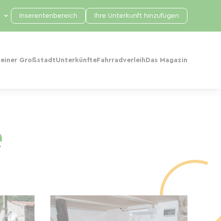
Inserentenbereich
Ihre Unterkunft hinzufügen
 einer Großstadt
Unterkünfte
Fahrradverleih
Das Magazin
e